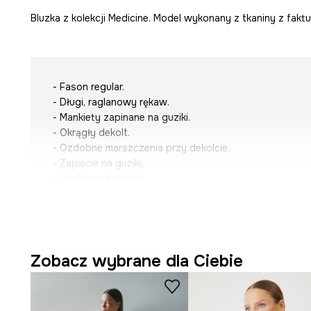
Bluzka z kolekcji Medicine. Model wykonany z tkaniny z faktu
- Fason regular.
- Długi, raglanowy rękaw.
- Mankiety zapinane na guziki.
- Okrągły dekolt.
- Ozdobne marszczenia przy dekolcie.
- Zapięcie na guziki.
- Ozdobne zakładki.
- Materiał z fakturą.
- Długość rękawa(mierzona od dekoltu): 72,5 cm.
- Długość: 62 cm.
- Szerokość w biuście: 55 cm.
- Wymiary podane dla rozmiaru: S.
Zobacz wybrane dla Ciebie