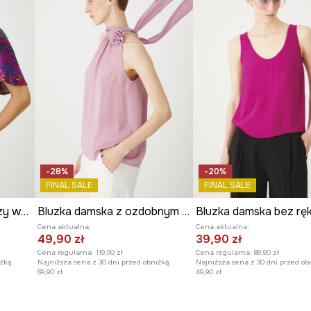
-28%
-20%
FINAL SALE
FINAL SALE
Bluzka damska z wiskozy wzorzysta kolor różowy
Bluzka damska z ozdobnym dekoltem kolor różowy
Cena aktualna:
Cena aktualna:
49,90 zł
39,90 zł
Cena regularna:
119,90 zł
Cena regularna:
89,90 zł
żką:
Najniższa cena z 30 dni przed obniżką:
Najniższa cena z 30 dni przed ob
69,90 zł
49,90 zł