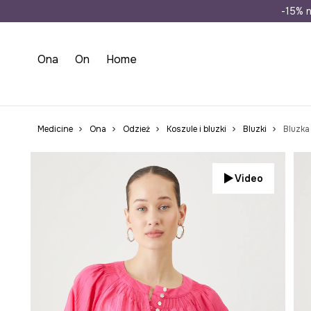
Wysyłka n
-15% n
Ona
On
Home
Medicine
Ona
Odzież
Koszule i bluzki
Bluzki
Bluzka
Video