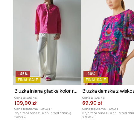
-45%
-36%
FINAL SALE
FINAL SALE
Bluzka lniana gładka kolor różowy
Cena aktualna:
Cena aktualna:
109,90 zł
69,90 zł
Cena regularna:
199,90 zł
Cena regularna:
139,90 zł
Najniższa cena z 30 dni przed obniżką:
Najniższa cena z 30 dni przed obni
199,90 zł
109,90 zł