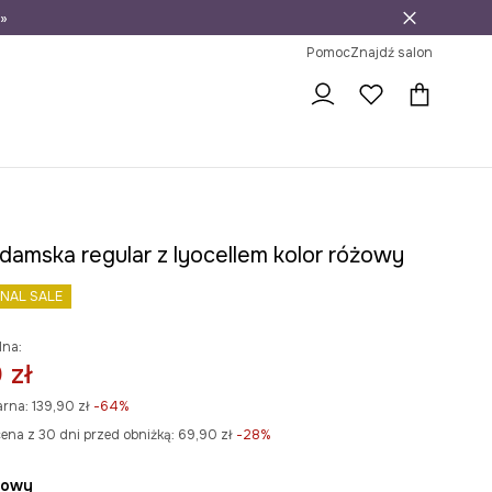
»
ni na zwrot
Pomoc
Znajdź salon
damska regular z lyocellem kolor różowy
INAL SALE
lna:
 zł
arna:
139,90 zł
-64%
ena z 30 dni przed obniżką:
69,90 zł
 -28%
żowy