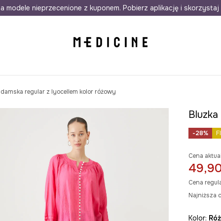
awet w 24h
a modele nieprzecenione z kuponem. Pobierz aplikację i skorzystaj 
Darmowa dostawa do salonów
30 d
 damska regular z lyocellem kolor różowy
Bluzka 
-28%
F
Cena aktua
49,90
Cena regul
Najniższa c
Kolor:
ró