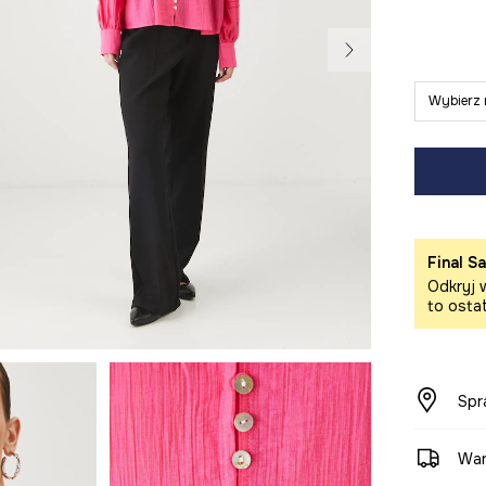
Wybierz 
Final Sa
Odkryj w
to osta
Spr
War