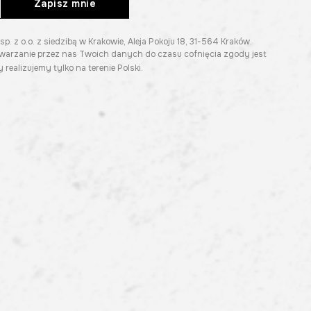
Zapisz mnie
z o.o. z siedzibą w Krakowie, Aleja Pokoju 18, 31-564 Kraków.
twarzanie przez nas Twoich danych do czasu cofnięcia zgody jest
 realizujemy tylko na terenie Polski.