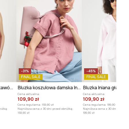
WYMIARY
Zobacz wymiary produktu
-31%
-45%
FINAL SALE
FINAL SALE
Bluzka damska bez rękawów gładka
Bluzka koszulowa damska lniana gładka
Cena aktualna:
Cena aktualna:
109,90 zł
109,90 zł
Cena regularna:
159,90 zł
Cena regularna:
199,90 zł
niżką:
Najniższa cena z 30 dni przed obniżką:
Najniższa cena z 30 dni przed o
159,90 zł
199,90 zł