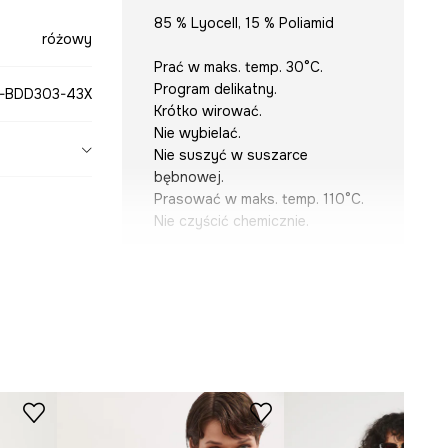
85 % Lyocell, 15 % Poliamid
różowy
Prać w maks. temp. 30°C.
Program delikatny.
-BDD303-43X
Krótko wirować.
Nie wybielać.
Nie suszyć w suszarce
bębnowej.
Prasować w maks. temp. 110°C.
Nie czyścić chemicznie.
KRÓJ
Dekolt
:
okrągły
Krój
:
regular fit
Rękaw
:
długi
Rodzaj rękawa
:
raglanowy