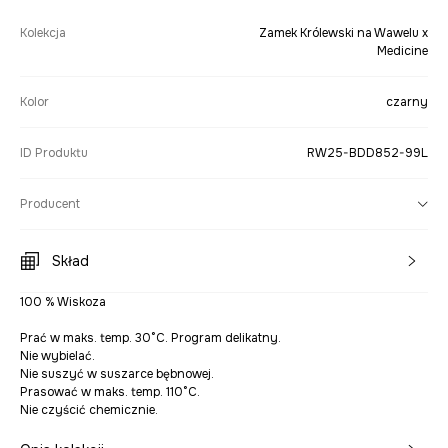
Kolekcja
Zamek Królewski na Wawelu x
Medicine
Kolor
czarny
ID Produktu
RW25-BDD852-99L
Producent
Skład
100 % Wiskoza
Prać w maks. temp. 30°C. Program delikatny.
Nie wybielać.
Nie suszyć w suszarce bębnowej.
Prasować w maks. temp. 110°C.
Nie czyścić chemicznie.