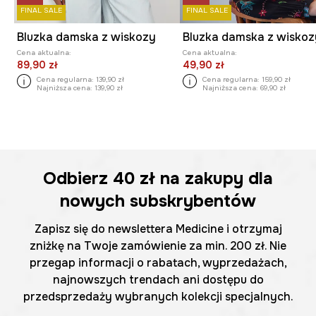
FINAL SALE
FINAL SALE
Bluzka damska z wiskozy
Cena aktualna:
Cena aktualna:
89,90 zł
49,90 zł
Cena regularna:
139,90 zł
Cena regularna:
159,90 zł
Najniższa cena:
139,90 zł
Najniższa cena:
69,90 zł
Odbierz
40 zł
na zakupy dla
nowych subskrybentów
Zapisz się do newslettera Medicine i otrzymaj
zniżkę na Twoje zamówienie za min. 200 zł. Nie
przegap informacji o rabatach, wyprzedażach,
najnowszych trendach ani dostępu do
przedsprzedaży wybranych kolekcji specjalnych.