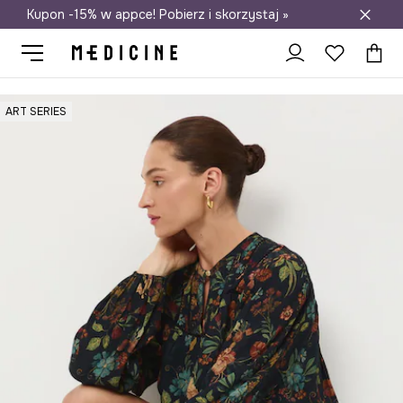
Kupon -15% w appce! Pobierz i skorzystaj »
Darmowa dostawa do salonów
Medicine
Ona
Odzież
Koszule i bluzki
Bluzki
ART SERIES