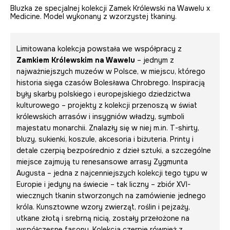
Bluzka ze specjalnej kolekcji Zamek Królewski na Wawelu x
Medicine. Model wykonany z wzorzystej tkaniny.
Limitowana kolekcja powstała we współpracy z
Zamkiem Królewskim na Wawelu
– jednym z
najważniejszych muzeów w Polsce, w miejscu, którego
historia sięga czasów Bolesława Chrobrego. Inspiracją
były skarby polskiego i europejskiego dziedzictwa
kulturowego – projekty z kolekcji przenoszą w świat
królewskich arrasów i insygniów władzy, symboli
majestatu monarchii. Znalazły się w niej m.in. T-shirty,
bluzy, sukienki, koszule, akcesoria i biżuteria. Printy i
detale czerpią bezpośrednio z dzieł sztuki, a szczególne
miejsce zajmują tu renesansowe arrasy Zygmunta
Augusta – jedna z najcenniejszych kolekcji tego typu w
Europie i jedyny na świecie – tak liczny – zbiór XVI-
wiecznych tkanin stworzonych na zamówienie jednego
króla. Kunsztowne wzory zwierząt, roślin i pejzaży,
utkane złotą i srebrną nicią, zostały przełożone na
współczesne fasony. Kolekcja czerpie również z