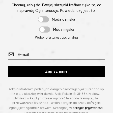
Chcemy, żeby do Twojej skrzynki trafiało tylko to, co
naprawdę Cię interesuje. Powiedz, czy jest to:
Moda damska
Moda męska
Wybór oferty jest opcjonalny
Zapisz mnie
Administratorem podanych danych osobowych jest Brandbq sp.
z o.o. z siedzibą w Krakowie, Aleja Pokoju 18, 31-564 Kraków.
Możesz w każdym czasie wycofać tę zgodę. Pamiętaj, że
przetwarzanie przez nas Twoich danych do czasu cofnięcia
zgody jest zgodne z prawem. Szczegóły w
polityce prywatności
.