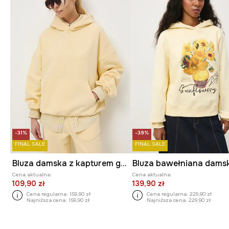
-31%
-39%
FINAL SALE
FINAL SALE
Bluza damska z kapturem gładka
Cena aktualna:
Cena aktualna:
109,90 zł
139,90 zł
Cena regularna:
159,90 zł
Cena regularna:
229,90 zł
Najniższa cena:
159,90 zł
Najniższa cena:
229,90 zł