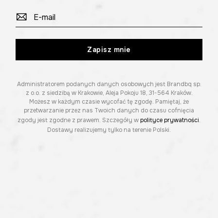
Zapisz mnie
Administratorem podanych danych osobowych jest Brandbq sp.
z o.o. z siedzibą w Krakowie, Aleja Pokoju 18, 31-564 Kraków.
Możesz w każdym czasie wycofać tę zgodę. Pamiętaj, że
przetwarzanie przez nas Twoich danych do czasu cofnięcia
zgody jest zgodne z prawem. Szczegóły w
polityce prywatności
.
Dostawy realizujemy tylko na terenie Polski.