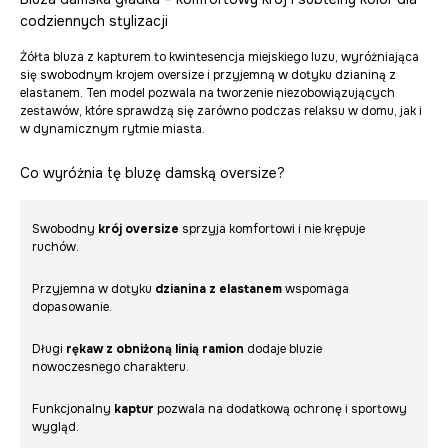
codziennych stylizacji
Żółta bluza z kapturem to kwintesencja miejskiego luzu, wyróżniająca
się swobodnym krojem oversize i przyjemną w dotyku dzianiną z
elastanem. Ten model pozwala na tworzenie niezobowiązujących
zestawów, które sprawdzą się zarówno podczas relaksu w domu, jak i
w dynamicznym rytmie miasta.
Co wyróżnia tę bluzę damską oversize?
Swobodny
krój oversize
sprzyja komfortowi i nie krępuje
ruchów.
Przyjemna w dotyku
dzianina z elastanem
wspomaga
dopasowanie.
Długi
rękaw z obniżoną linią ramion
dodaje bluzie
nowoczesnego charakteru.
Funkcjonalny
kaptur
pozwala na dodatkową ochronę i sportowy
wygląd.