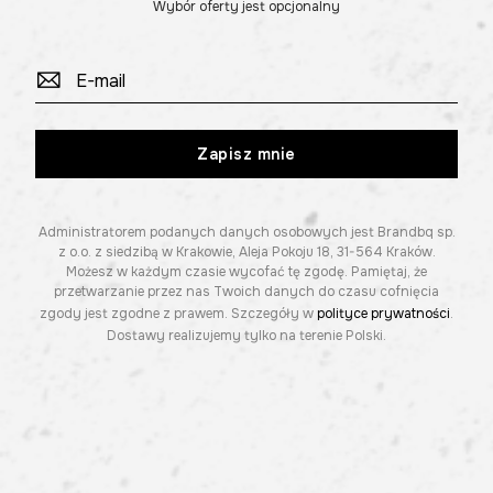
Wybór oferty jest opcjonalny
Zapisz mnie
Administratorem podanych danych osobowych jest Brandbq sp.
z o.o. z siedzibą w Krakowie, Aleja Pokoju 18, 31-564 Kraków.
Możesz w każdym czasie wycofać tę zgodę. Pamiętaj, że
przetwarzanie przez nas Twoich danych do czasu cofnięcia
zgody jest zgodne z prawem. Szczegóły w
polityce prywatności
.
Dostawy realizujemy tylko na terenie Polski.