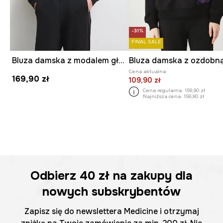
-31%
FINAL SALE
Bluza damska z modalem gładka
Cena aktualna:
169,90 zł
109,90 zł
Cena regularna:
159,90 zł
Najniższa cena:
159,90 zł
Odbierz
40 zł
na zakupy dla
nowych subskrybentów
Zapisz się do newslettera Medicine i otrzymaj