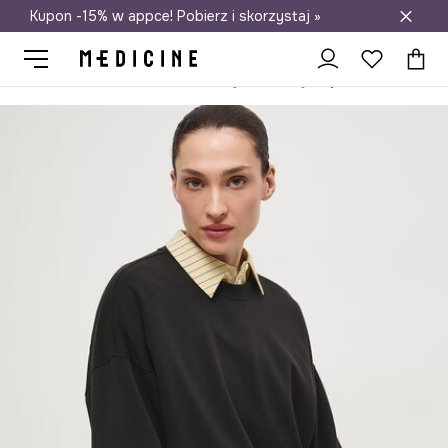
Kupon -15% w appce! Pobierz i skorzystaj »
Darmowa dostawa do salonów
Medicine
Ona
Odzież
Bluzy
Przez głowę