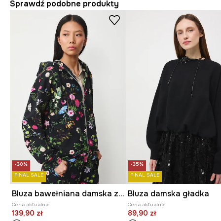
Sprawdź podobne produkty
-30%
-35%
FINAL SALE
FINAL SALE
Bluza bawełniana damska z elastanem wzorzysta
Bluza damska gładka
Cena aktualna:
Cena aktualna:
139,90 zł
89,90 zł