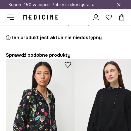
Kupon -15% w appce! Pobierz i skorzystaj »
Darmowa dostawa do salonów
Medicine
Ona
Odzież
Bluzy
Przez głowę
Ten produkt jest aktualnie niedostępny
Sprawdź podobne produkty