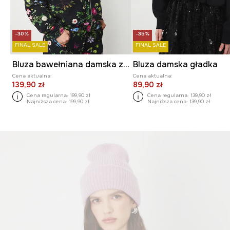
-30%
-35%
FINAL SALE
FINAL SALE
Bluza bawełniana damska z elastanem wzorzysta
Bluza damska gładka
Cena aktualna:
Cena aktualna:
139,90 zł
89,90 zł
Cena regularna:
199,90 zł
Cena regularna:
139,90 zł
Najniższa cena:
199,90 zł
Najniższa cena:
139,90 zł