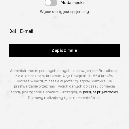
Moda męska
Wybór oferty jest opcjonalny
Zapisz mnie
Administratorem podanych danych osobowych jest Brandbq sp.
z o.o. z siedzibą w Krakowie, Aleja Pokoju 18, 31-564 Kraków.
Możesz w każdym czasie wycofać tę zgodę. Pamiętaj, że
przetwarzanie przez nas Twoich danych do czasu cofnięcia
zgody jest zgodne z prawem. Szczegóły w
polityce prywatności
.
Dostawy realizujemy tylko na terenie Polski.