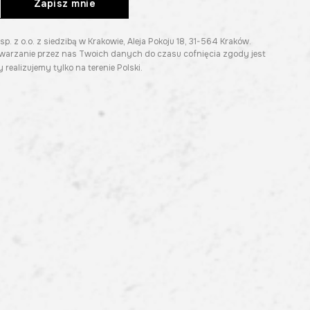
Zapisz mnie
z o.o. z siedzibą w Krakowie, Aleja Pokoju 18, 31-564 Kraków.
twarzanie przez nas Twoich danych do czasu cofnięcia zgody jest
 realizujemy tylko na terenie Polski.