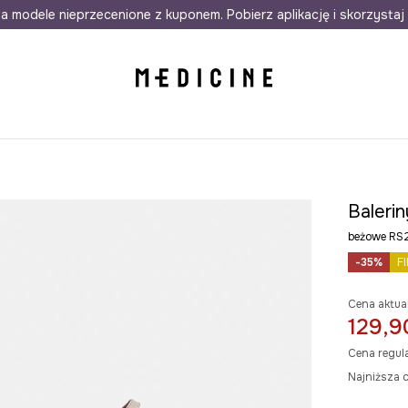
awet w 24h
a modele nieprzecenione z kuponem. Pobierz aplikację i skorzystaj 
Darmowa dostawa do salonów
30 d
Baleri
beżowe RS
-35%
F
Cena aktua
129,9
Cena regul
Najniższa c