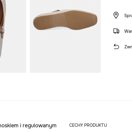
Spr
War
Zwr
noskiem i regulowanym
CECHY PRODUKTU