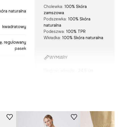
Cholewka
:
100% Skóra
kóra naturalna
zamszowa
Podszewka
:
100% Skóra
naturalna
kwadratowy
Podeszwa
:
100% TPR
Wkładka
:
100% Skóra naturalna
rę, regulowany
pasek
WYMIARY
Długość wkładki
:
24,5 cm
Wymiary podane dla rozmiaru
:
38.
beżowy
Tabela rozmiarów
-OBD410-02X