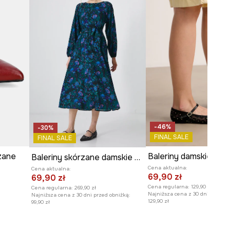
-46%
-30%
FINAL SALE
FINAL SALE
zane
Baleriny damskie ko
Baleriny skórzane damskie z ozdobnymi elementami kolor czarny
Cena aktualna:
Cena aktualna:
69,90 zł
69,90 zł
Cena regularna:
129,90 zł
Cena regularna:
269,90 zł
Najniższa cena z 30 dni przed o
Najniższa cena z 30 dni przed obniżką:
129,90 zł
99,90 zł