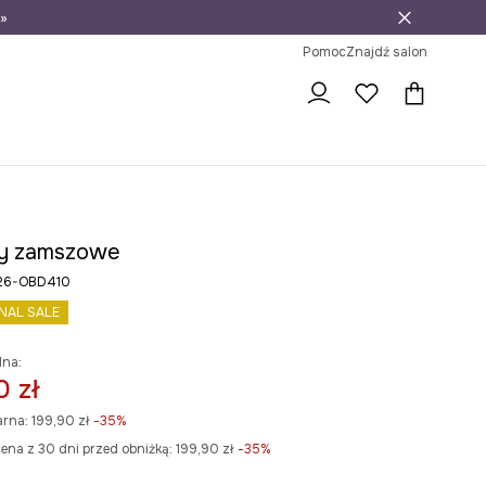
»
ni na zwrot
Pomoc
Znajdź salon
ny zamszowe
26-OBD410
INAL SALE
lna:
0 zł
arna:
199,90 zł
-35%
ena z 30 dni przed obniżką:
199,90 zł
 -35%