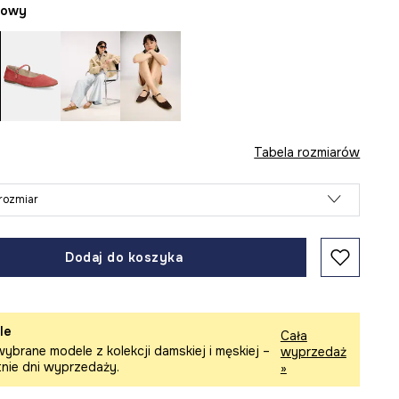
żowy
Tabela rozmiarów
rozmiar
Dodaj do koszyka
le
Cała
ybrane modele z kolekcji damskiej i męskiej –
wyprzedaż
tnie dni wyprzedaży.
»