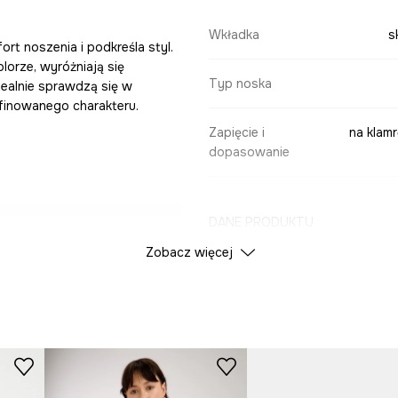
Wkładka
s
ort noszenia i podkreśla styl.
orze, wyróżniają się
Typ noska
ealnie sprawdzą się w
afinowanego charakteru.
Zapięcie i
na klam
dopasowanie
DANE PRODUKTU
żeniu stopy i
Zobacz więcej
Kolor
ci i eleganckiego
ID Produktu
RS26
enia i przewiewność
Producent