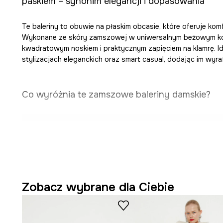
paskiem – synonim elegancji i dopasowania
Te baleriny to obuwie na płaskim obcasie, które oferuje komf
Wykonane ze skóry zamszowej w uniwersalnym beżowym kol
kwadratowym noskiem i praktycznym zapięciem na klamrę. Id
stylizacjach eleganckich oraz smart casual, dodając im wyr
Co wyróżnia te zamszowe baleriny damskie?
Baleriny na płaskim obcasie
sprzyjają naturalnemu uło
wygodzie użytkowania.
Cholewka ze skóry zamszowej
dodaje obuwiu miękkoś
wyglądu.
Zobacz wybrane dla Ciebie
Wnętrze ze skóry naturalnej
wspomaga komfort nosz
dla stóp.