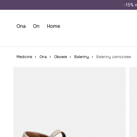
Wysyłka n
-15% n
Ona
On
Home
Medicine
Ona
Obuwie
Baleriny
Baleriny zamszowe