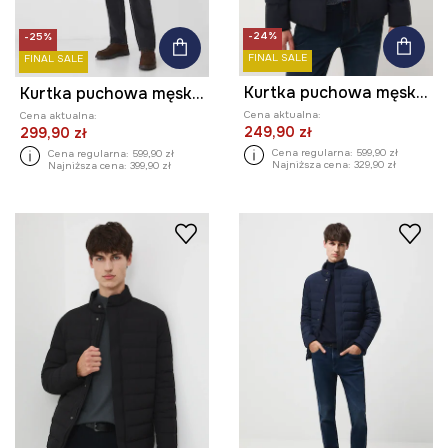
-24%
-25%
FINAL SALE
FINAL SALE
Kurtka puchowa męska pikowana
Kurtka puchowa męska pikowana kolor żółty
Cena aktualna:
Cena aktualna:
249,90 zł
299,90 zł
Cena regularna:
599,90 zł
Cena regularna:
599,90 zł
Najniższa cena:
329,90 zł
Najniższa cena:
399,90 zł