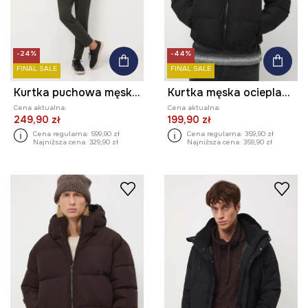
-24%
-44%
FINAL SALE
FINAL SALE
Kurtka puchowa męska pikowana
Kurtka męska ocieplana pikowana
Cena aktualna:
Cena aktualna:
249,90 zł
199,90 zł
Cena regularna:
599,90 zł
Cena regularna:
359,90 zł
Najniższa cena:
329,90 zł
Najniższa cena:
359,90 zł