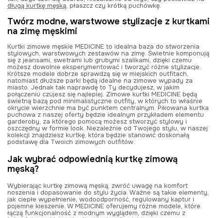
długą kurtkę męską
, płaszcz czy krótką puchówkę.
Twórz modne, warstwowe stylizacje z kurtkami
na zimę męskimi
Kurtki zimowe męskie MEDICINE to idealna baza do stworzenia
stylowych, warstwowych zestawów na zimę. Świetnie komponują
się z jeansami, swetrami lub grubymi szalikami, dzięki czemu
możesz dowolnie eksperymentować i tworzyć różne stylizacje.
Krótsze modele dobrze sprawdzą się w miejskich outfitach,
natomiast dłuższe parki będą idealne na zimowe wypady za
miasto. Jednak tak naprawdę to Ty decydujesz, w jakim
połączeniu czujesz się najlepiej. Zimowe kurtki MEDICINE będą
świetną bazą pod minimalistyczne outfity, w których to właśnie
okrycie wierzchnie ma być punktem centralnym. Pikowana kurtka
puchowa z naszej oferty będzie idealnym przykładem elementu
garderoby, za którego pomocą możesz stworzyć stylowy i
oszczędny w formie look. Niezależnie od Twojego stylu, w naszej
kolekcji znajdziesz kurtkę, która będzie stanowić doskonałą
podstawę dla Twoich zimowych outfitów.
Jak wybrać odpowiednią kurtkę zimową
męską?
Wybierając kurtkę zimową męską, zwróć uwagę na komfort
noszenia i dopasowanie do stylu życia. Ważne są takie elementy,
jak ciepłe wypełnienie, wodoodporność, regulowany kaptur i
pojemne kieszenie. W MEDICINE oferujemy różne modele, które
łączą funkcjonalność z modnym wyglądem, dzięki czemu z