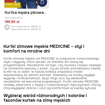
FINAL SALE
Kurtka męska pikowana kolor granatowy
Cena aktualna:
199,90 zł
Cena regularna:
359,90 zł
Najniższa cena:
249,90 zł
Kurtki zimowe męskie MEDICINE – styl i
komfort na mroźne dni
Kurtki zimowe męskie od MEDICINE to połączenie nowoczesnego
stylu i wygody, które sprawi, że chłodne dni staną się
przyjemniejsze. Niezależnie od tego, czy szukasz czegoś ciepłego
na codzienne spacery z psem, czy po prostu potrzebujesz ciepłej
kurtki na co dzień, w naszej kolekcji znajdziesz model
dopasowany do swoich potrzeb. Stawiamy na modny wygląd,
wygodę i funkcjonalność, abyś mógł czuć się swobodnie,
niezależnie od warunków pogodowych. Kurtki zimowe MEDICINE
zostały stworzone z myślą o nowoczesnych mężczyznach, którzy
chcą wyglądać dobrze i czuć się komfortowo w każdej sytuacji.
Wybieraj wśród różnorodnych i kolorów i
fasonów kurtek na zimę męskich