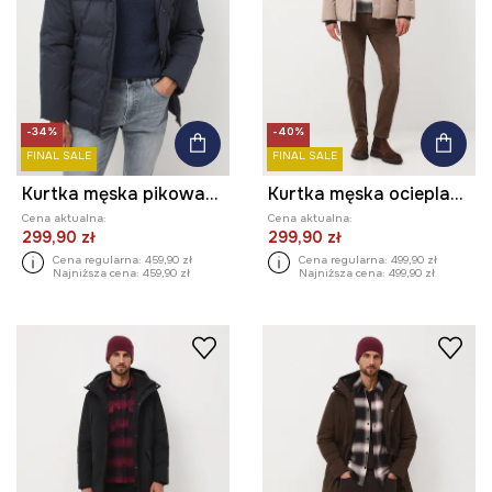
-34%
-40%
FINAL SALE
FINAL SALE
Kurtka męska pikowana
Kurtka męska ocieplana pikowana
Cena aktualna:
Cena aktualna:
299,90 zł
299,90 zł
Cena regularna:
459,90 zł
Cena regularna:
499,90 zł
Najniższa cena:
459,90 zł
Najniższa cena:
499,90 zł