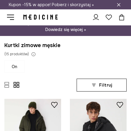
Kupon -15% w appce! Pobierz i skorzystaj »
Darmowa dostawa do salonów
Psst… mamy dla Ciebie kupon -15% na modele nieprzecenione.
Dowiedz się więcej »
Kurtki zimowe męskie
(
15
produktów
)
on
Filtruj