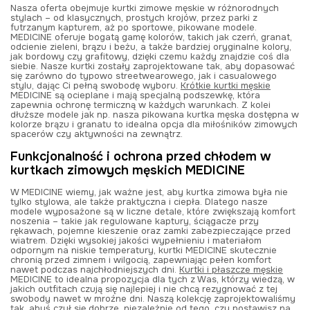
Nasza oferta obejmuje kurtki zimowe męskie w różnorodnych
stylach – od klasycznych, prostych krojów, przez parki z
futrzanym kapturem, aż po sportowe, pikowane modele.
MEDICINE oferuje bogatą gamę kolorów, takich jak czerń, granat,
odcienie zieleni, brązu i beżu, a także bardziej oryginalne kolory,
jak bordowy czy grafitowy, dzięki czemu każdy znajdzie coś dla
siebie. Nasze kurtki zostały zaprojektowane tak, aby dopasować
się zarówno do typowo streetwearowego, jak i casualowego
stylu, dając Ci pełną swobodę wyboru.
Krótkie kurtki męskie
MEDICINE są ocieplane i mają specjalną podszewkę, która
zapewnia ochronę termiczną w każdych warunkach. Z kolei
dłuższe modele jak np. nasza pikowana kurtka męska dostępna w
kolorze brązu i granatu to idealna opcja dla miłośników zimowych
spacerów czy aktywności na zewnątrz.
Funkcjonalność i ochrona przed chłodem w
kurtkach zimowych męskich MEDICINE
W MEDICINE wiemy, jak ważne jest, aby kurtka zimowa była nie
tylko stylowa, ale także praktyczna i ciepła. Dlatego nasze
modele wyposażone są w liczne detale, które zwiększają komfort
noszenia – takie jak regulowane kaptury, ściągacze przy
rękawach, pojemne kieszenie oraz zamki zabezpieczające przed
wiatrem. Dzięki wysokiej jakości wypełnieniu i materiałom
odpornym na niskie temperatury, kurtki MEDICINE skutecznie
chronią przed zimnem i wilgocią, zapewniając pełen komfort
nawet podczas najchłodniejszych dni.
Kurtki i płaszcze męskie
MEDICINE to idealna propozycja dla tych z Was, którzy wiedzą, w
jakich outfitach czują się najlepiej i nie chcą rezygnować z tej
swobody nawet w mroźne dni. Naszą kolekcję zaprojektowaliśmy
tak, abyś czuł się dobrze, niezależnie od tego, czy postawisz na