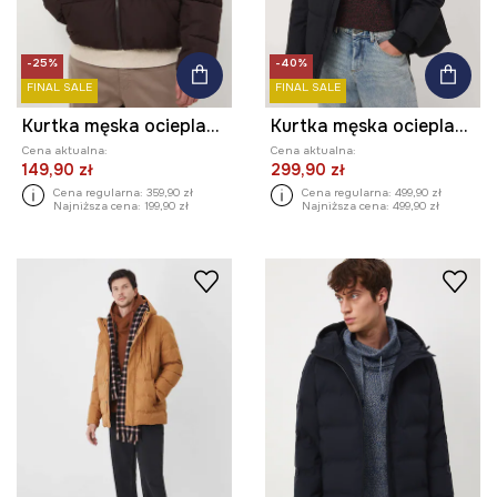
-25%
-40%
FINAL SALE
FINAL SALE
Kurtka męska ocieplana pikowana
Kurtka męska ocieplana pikowana
Cena aktualna:
Cena aktualna:
149,90 zł
299,90 zł
Cena regularna:
359,90 zł
Cena regularna:
499,90 zł
Najniższa cena:
199,90 zł
Najniższa cena:
499,90 zł