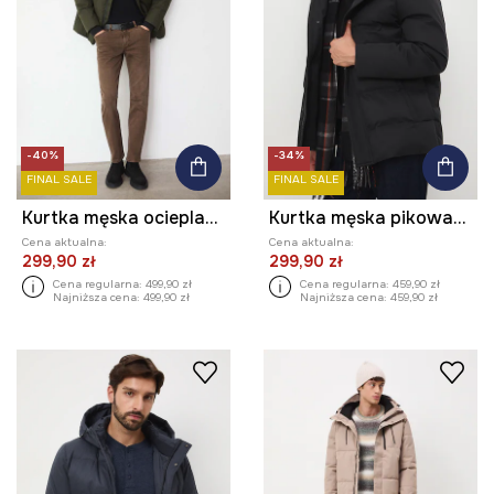
-40%
-34%
FINAL SALE
FINAL SALE
Kurtka męska ocieplana pikowana
Kurtka męska pikowana
Cena aktualna:
Cena aktualna:
299,90 zł
299,90 zł
Cena regularna:
499,90 zł
Cena regularna:
459,90 zł
Najniższa cena:
499,90 zł
Najniższa cena:
459,90 zł