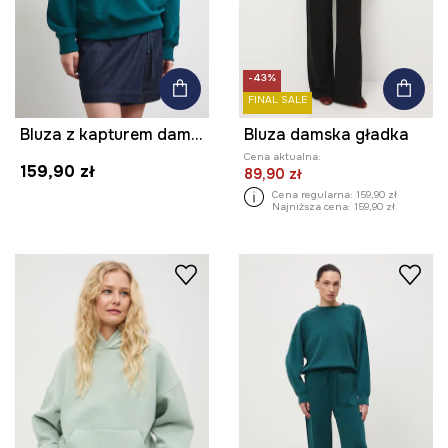
-43%
FINAL SALE
Bluza z kapturem damska z motywem zwierzęcym
Bluza damska gładka
Cena aktualna:
159,90 zł
89,90 zł
Cena regularna:
159,90 zł
Najniższa cena:
159,90 zł