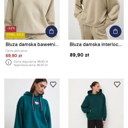
-22%
FINAL SALE
Bluza damska bawełniana z efektem sprania
Bluza damska interlock z modalem gładka
Cena aktualna:
89,90 zł
69,90 zł
Cena regularna:
89,90 zł
Najniższa cena:
89,90 zł