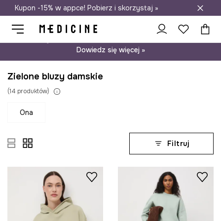
Kupon -15% w appce! Pobierz i skorzystaj »
Darmowa dostawa do salonów
Psst… mamy dla Ciebie kupon -15% na modele nieprzecenione.
Dowiedz się więcej »
Zielone bluzy damskie
(
14
produktów
)
ona
Filtruj