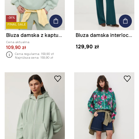
-31%
FINAL SALE
Bluza damska z kapturem gładka
Bluza damska interlock z modalem gładka
Cena aktualna:
129,90 zł
109,90 zł
Cena regularna:
159,90 zł
Najniższa cena:
159,90 zł