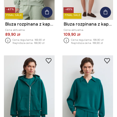
-47%
-45%
FINAL SALE
FINAL SALE
Bluza rozpinana z kapturem damska
Bluza rozpinana z kapturem damska bawełniana
Cena aktualna:
Cena aktualna:
89,90 zł
109,90 zł
Cena regularna:
169,90 zł
Cena regularna:
199,90 zł
Najniższa cena:
169,90 zł
Najniższa cena:
199,90 zł