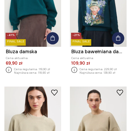
-41%
-21%
FINAL SALE
FINAL SALE
Bluza damska
Bluza bawełniana damska z kolekcji Eviva L'arte
Cena aktualna:
Cena aktualna:
69,90 zł
109,90 zł
Cena regularna:
119,90 zł
Cena regularna:
229,90 zł
Najniższa cena:
119,90 zł
Najniższa cena:
139,90 zł