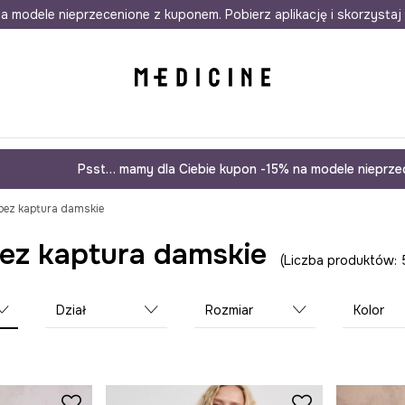
awet w 24h
a modele nieprzecenione z kuponem. Pobierz aplikację i skorzystaj 
Darmowa dostawa do salonów
30 d
Psst… mamy dla Ciebie kupon -15% na modele nieprzec
bez kaptura damskie
bez kaptura damskie
Liczba produktów: 
Dział
Rozmiar
Kolor