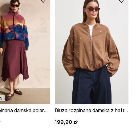
ES
Bluza rozpinana damska polarowa z kolekcji Bieszczadzki Park Narodowy x Medicine
Bluza rozpinana damska z haftami
ł
199,90 zł