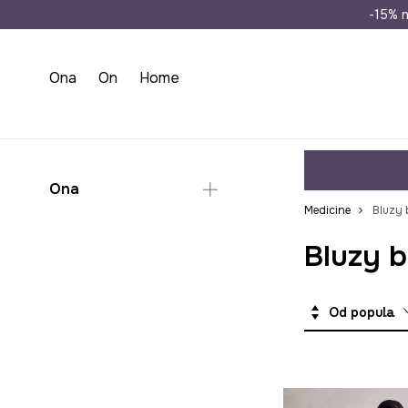
Wysyłka n
-15% n
Ona
On
Home
Ona
Medicine
Bluzy 
Odzież
Bluzy 
Bluzy
Sukienki na wesele
Od popularnych
Komplety