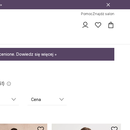
»
ni na zwrot
Pomoc
Znajdź salon
enione. Dowiedz się więcej »
51
Cena