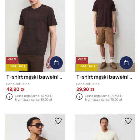
-28%
-50%
FINAL SALE
FINAL SALE
T-shirt męski bawełniany
T-shirt męski bawełniany
Cena aktualna:
Cena aktualna:
49,90 zł
39,90 zł
Cena regularna:
69,90 zł
Cena regularna:
79,90 zł
Najniższa cena:
69,90 zł
Najniższa cena:
79,90 zł