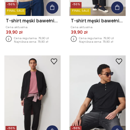
-50%
-50%
FINAL SALE
FINAL SALE
T-shirt męski bawełniany
T-shirt męski bawełniany
Cena aktualna:
Cena aktualna:
39,90 zł
39,90 zł
Cena regularna:
79,90 zł
Cena regularna:
79,90 zł
Najniższa cena:
79,90 zł
Najniższa cena:
79,90 zł
-50%
-50%