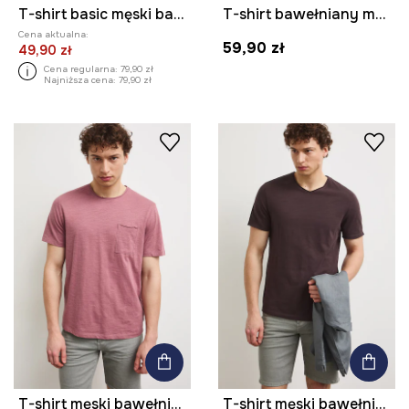
T-shirt basic męski bawełniany z elastanem
T-shirt bawełniany męski z domieszką elastanu gładki kolor czarny
Cena aktualna:
59,90 zł
49,90 zł
Cena regularna:
79,90 zł
Najniższa cena:
79,90 zł
T-shirt męski bawełniany
T-shirt męski bawełniany