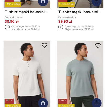
FINAL SALE
FINAL SALE
T-shirt męski bawełniany
T-shirt męski bawełniany
Cena aktualna:
Cena aktualna:
39,90 zł
39,90 zł
Cena regularna:
79,90 zł
Cena regularna:
79,90 zł
Najniższa cena:
79,90 zł
Najniższa cena:
79,90 zł
-50%
-50%
FINAL SALE
FINAL SALE