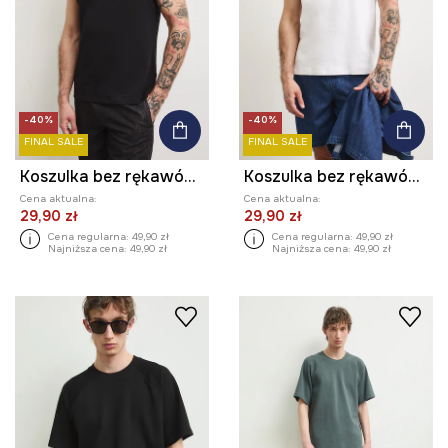
-40%
-40%
FINAL SALE
FINAL SALE
Koszulka bez rękawów męska bawełniana
Koszulka bez rękawów męska bawełniana
Cena aktualna:
Cena aktualna:
29,90 zł
29,90 zł
Cena regularna:
49,90 zł
Cena regularna:
49,90 zł
Najniższa cena:
49,90 zł
Najniższa cena:
49,90 zł