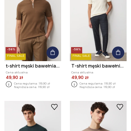
-58%
-58%
FINAL SALE
FINAL SALE
t-shirt męski bawełniany z elastanem
T-shirt męski bawełniany z elastanem
Cena aktualna:
Cena aktualna:
49,90 zł
49,90 zł
Cena regularna:
119,90 zł
Cena regularna:
119,90 zł
Najniższa cena:
119,90 zł
Najniższa cena:
119,90 zł