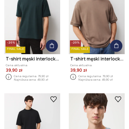
-20%
-20%
FINAL SALE
FINAL SALE
T-shirt męski interlock gładki
T-shirt męski interlock gładki
Cena aktualna:
Cena aktualna:
39,90 zł
39,90 zł
Cena regularna:
79,90 zł
Cena regularna:
79,90 zł
Najniższa cena:
49,90 zł
Najniższa cena:
49,90 zł