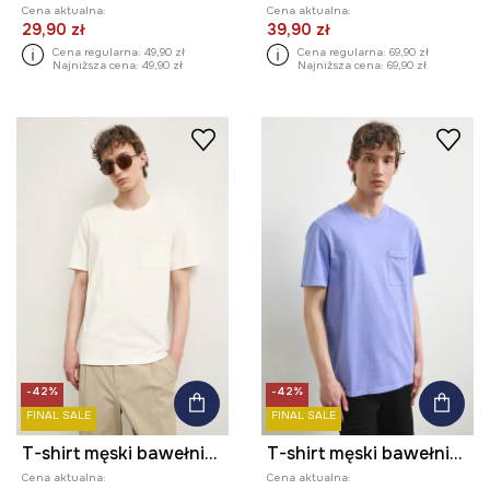
Cena aktualna:
Cena aktualna:
29,90 zł
39,90 zł
Cena regularna:
49,90 zł
Cena regularna:
69,90 zł
Najniższa cena:
49,90 zł
Najniższa cena:
69,90 zł
-42%
-42%
FINAL SALE
FINAL SALE
T-shirt męski bawełniany
T-shirt męski bawełniany
Cena aktualna:
Cena aktualna: