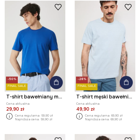
-50%
-28%
FINAL SALE
FINAL SALE
T-shirt bawełniany męski z elastanem gładki kolor niebieski
T-shirt męski bawełniany
Cena aktualna:
Cena aktualna:
29,90 zł
49,90 zł
Cena regularna:
59,90 zł
Cena regularna:
69,90 zł
Najniższa cena:
59,90 zł
Najniższa cena:
69,90 zł