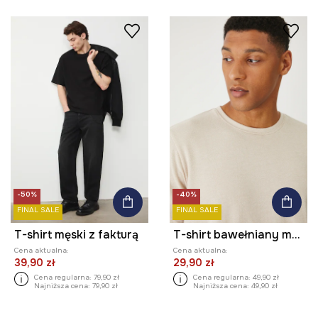
-50%
-40%
FINAL SALE
FINAL SALE
T-shirt męski z fakturą
T-shirt bawełniany męski z fakturą kolor beżowy
Cena aktualna:
Cena aktualna:
39,90 zł
29,90 zł
Cena regularna:
79,90 zł
Cena regularna:
49,90 zł
Najniższa cena:
79,90 zł
Najniższa cena:
49,90 zł