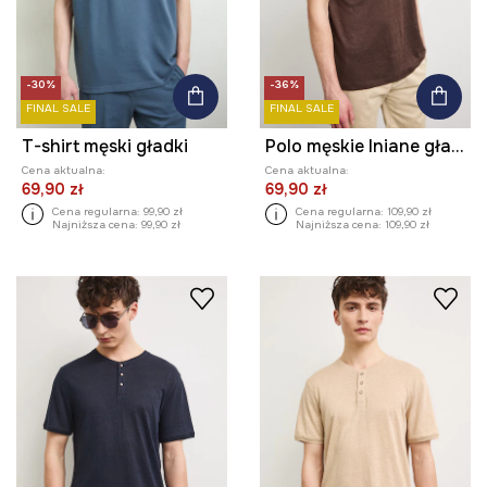
-30%
-36%
FINAL SALE
FINAL SALE
T-shirt męski gładki
Polo męskie lniane gładkie
Cena aktualna:
Cena aktualna:
69,90 zł
69,90 zł
Cena regularna:
99,90 zł
Cena regularna:
109,90 zł
Najniższa cena:
99,90 zł
Najniższa cena:
109,90 zł