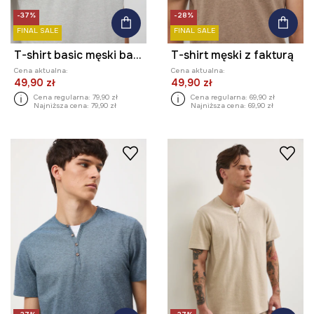
-37%
-28%
FINAL SALE
FINAL SALE
T-shirt basic męski bawełniany z elastanem
T-shirt męski z fakturą
Cena aktualna:
Cena aktualna:
49,90 zł
49,90 zł
Cena regularna:
79,90 zł
Cena regularna:
69,90 zł
Najniższa cena:
79,90 zł
Najniższa cena:
69,90 zł