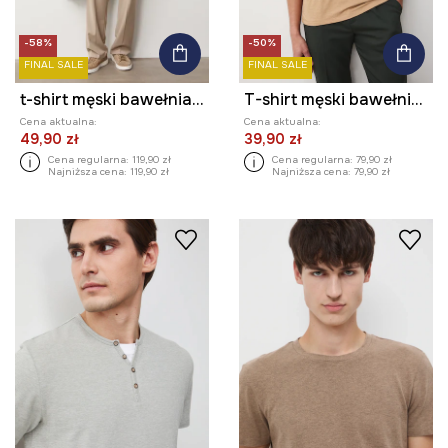
-58%
-50%
FINAL SALE
FINAL SALE
t-shirt męski bawełniany z elastanem
T-shirt męski bawełniany
Cena aktualna:
Cena aktualna:
49,90 zł
39,90 zł
Cena regularna:
119,90 zł
Cena regularna:
79,90 zł
Najniższa cena:
119,90 zł
Najniższa cena:
79,90 zł