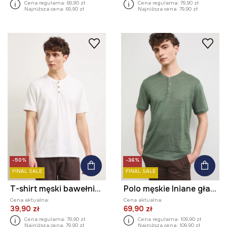
Cena regularna:
69,90 zł
Cena regularna:
79,90 zł
Najniższa cena:
69,90 zł
Najniższa cena:
79,90 zł
-50%
-36%
FINAL SALE
FINAL SALE
T-shirt męski bawełniany z efektem sprania
Polo męskie lniane gładkie
Cena aktualna:
Cena aktualna:
39,90 zł
69,90 zł
Cena regularna:
79,90 zł
Cena regularna:
109,90 zł
Najniższa cena:
79,90 zł
Najniższa cena:
109,90 zł