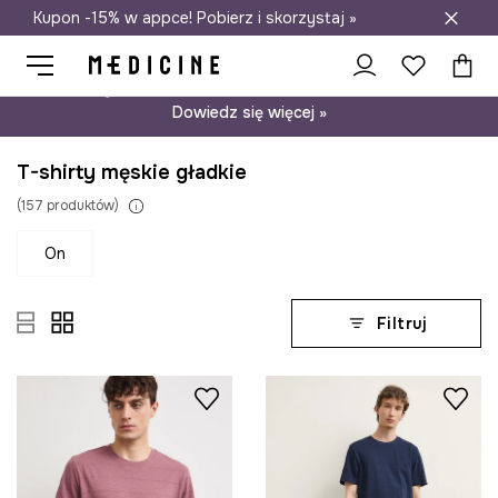
Kupon -15% w appce! Pobierz i skorzystaj »
Darmowa dostawa do salonów
Psst… mamy dla Ciebie kupon -15% na modele nieprzecenione.
Dowiedz się więcej »
T-shirty męskie gładkie
(
157
produktów
)
on
Filtruj