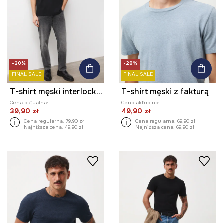
-20%
-28%
FINAL SALE
FINAL SALE
T-shirt męski interlock gładki
T-shirt męski z fakturą
Cena aktualna:
Cena aktualna:
39,90 zł
49,90 zł
Cena regularna:
79,90 zł
Cena regularna:
69,90 zł
Najniższa cena:
49,90 zł
Najniższa cena:
69,90 zł