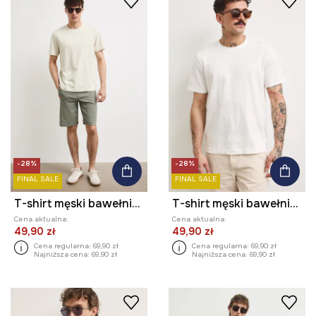
-28%
-28%
FINAL SALE
FINAL SALE
T-shirt męski bawełniany
T-shirt męski bawełniany
Cena aktualna:
Cena aktualna:
49,90 zł
49,90 zł
Cena regularna:
69,90 zł
Cena regularna:
69,90 zł
Najniższa cena:
69,90 zł
Najniższa cena:
69,90 zł