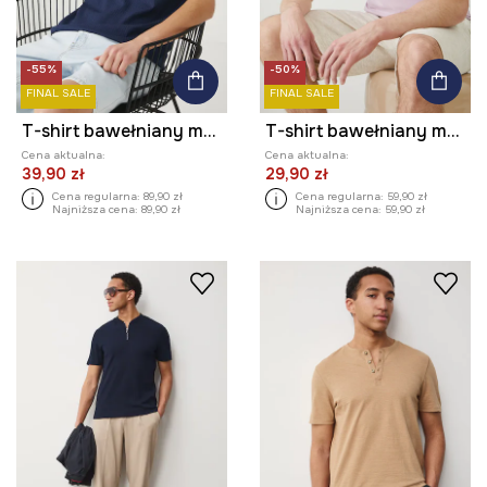
-55%
-50%
FINAL SALE
FINAL SALE
T-shirt bawełniany męski z elastanem prążkowany kolor granatowy
T-shirt bawełniany męski z elastanem gładki kolor fioletowy
Cena aktualna:
Cena aktualna:
39,90 zł
29,90 zł
Cena regularna:
89,90 zł
Cena regularna:
59,90 zł
Najniższa cena:
89,90 zł
Najniższa cena:
59,90 zł