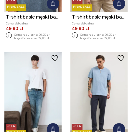
-37%
-37%
FINAL SALE
FINAL SALE
T-shirt basic męski bawełniany z elastanem
T-shirt basic męski bawełniany z elastanem
Cena aktualna:
Cena aktualna:
49,90 zł
49,90 zł
Cena regularna:
79,90 zł
Cena regularna:
79,90 zł
Najniższa cena:
79,90 zł
Najniższa cena:
79,90 zł
-37%
-37%