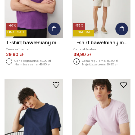
-40%
-55%
FINAL SALE
FINAL SALE
T-shirt bawełniany męski z fakturą kolor fioletowy
T-shirt bawełniany męski z elastanem prążkowany kolor niebieski
Cena aktualna:
Cena aktualna:
29,90 zł
39,90 zł
Cena regularna:
49,90 zł
Cena regularna:
89,90 zł
Najniższa cena:
49,90 zł
Najniższa cena:
89,90 zł