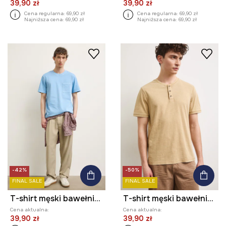
39,90 zł
39,90 zł
Cena regularna:
69,90 zł
Cena regularna:
69,90 zł
Najniższa cena:
69,90 zł
Najniższa cena:
69,90 zł
-42%
-50%
FINAL SALE
FINAL SALE
T-shirt męski bawełniany
T-shirt męski bawełniany z efektem sprania
Cena aktualna:
Cena aktualna:
39,90 zł
39,90 zł