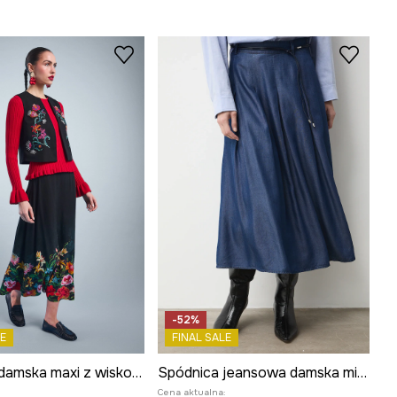
-52%
E
FINAL SALE
Spódnica damska maxi z wiskozy w kwiaty
Spódnica jeansowa damska midi z lyocellu
:
Cena aktualna: