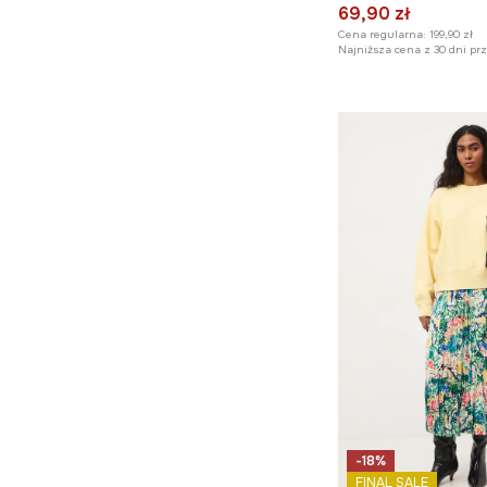
69,90 zł
Cena regularna:
199,90 zł
Najniższa cena z 30 dni pr
-18%
FINAL SALE