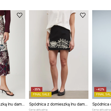
-35%
-42%
FINAL SALE
FINAL SAL
Spódnica z domieszką lnu damska maxi wzorzysta
Spódnica z domieszką lnu damska mini z aplikacją
Cena aktualna:
Cena aktualna