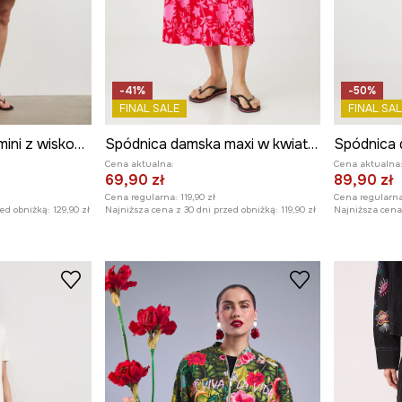
-41%
-50%
FINAL SALE
FINAL SAL
Spódnica damska mini z wiskozy wzorzysta
Spódnica damska maxi w kwiaty kolor czerwony
Cena aktualna:
Cena aktualna
69,90 zł
89,90 zł
Cena regularna:
119,90 zł
Cena regularna
zed obniżką:
129,90 zł
Najniższa cena z 30 dni przed obniżką:
119,90 zł
Najniższa cena 