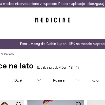
awet w 24h
a modele nieprzecenione z kuponem. Pobierz aplikację i skorzystaj 
Darmowa dostawa do salonów
30 d
Psst… mamy dla Ciebie kupon -15% na modele nieprzec
ce na lato
e na lato
Liczba produktów: 48
Dział
Rozmiar
Kolor