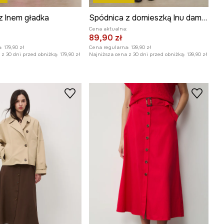
z lnem gładka
Spódnica z domieszką lnu damska mini z aplikacją
:
Cena aktualna:
89,90 zł
:
179,90 zł
Cena regularna:
139,90 zł
z 30 dni przed obniżką:
179,90 zł
Najniższa cena z 30 dni przed obniżką:
139,90 zł