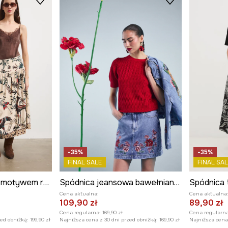
-35%
-35%
FINAL SALE
FINAL SAL
Spódnica z lnem z motywem roślinnym
Spódnica jeansowa bawełniana damska mini z ozdobnym haftem
Cena aktualna:
Cena aktualna
109,90 zł
89,90 zł
Cena regularna:
169,90 zł
Cena regularna
zed obniżką:
199,90 zł
Najniższa cena z 30 dni przed obniżką:
169,90 zł
Najniższa cena 