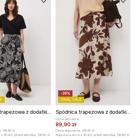
-35%
E
FINAL SALE
Spódnica trapezowa z dodatkiem lnu z paskiem
Spódnica trapezowa z dodatkiem lnu z paskiem
:
Cena aktualna:
89,90 zł
:
139,90 zł
Cena regularna:
139,90 zł
z 30 dni przed obniżką:
139,90 zł
Najniższa cena z 30 dni przed obniżką:
139,90 zł