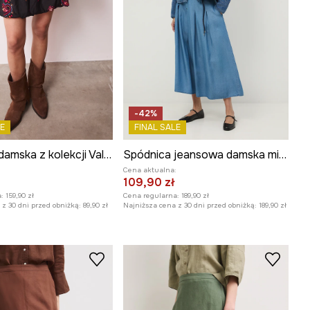
-42%
E
FINAL SALE
Spódnica damska z kolekcji Valentine’s Day
Spódnica jeansowa damska midi z lyocellu
:
Cena aktualna:
109,90 zł
:
159,90 zł
Cena regularna:
189,90 zł
z 30 dni przed obniżką:
89,90 zł
Najniższa cena z 30 dni przed obniżką:
189,90 zł