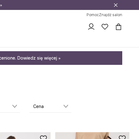
»
ni na zwrot
Pomoc
Znajdź salon
enione. Dowiedz się więcej »
Cena