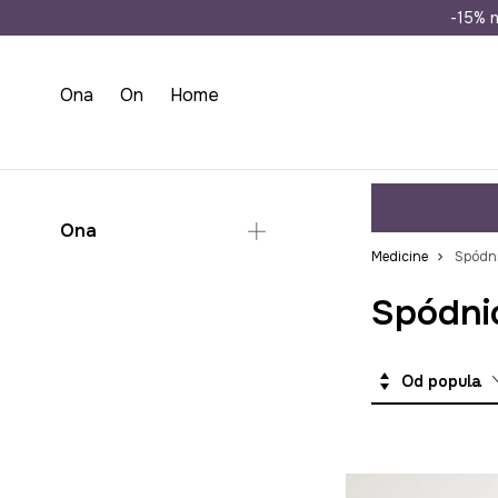
Wysyłka n
-15% n
Ona
On
Home
Ona
Medicine
Spódni
Odzież
Spódnic
Spódnice
Sukienki na wesele
Od popularnych
Komplety