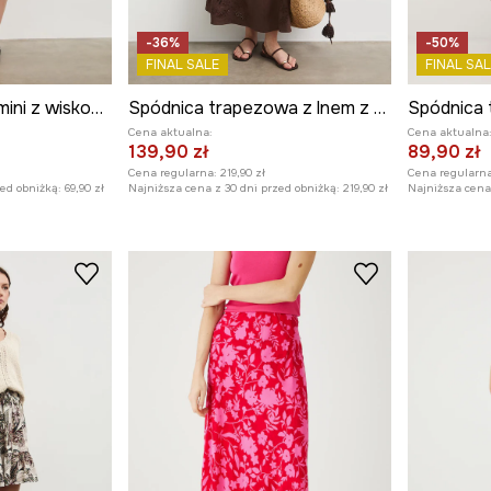
-36%
-50%
FINAL SALE
FINAL SAL
Spódnica damska mini z wiskozy wzorzysta
Spódnica trapezowa z lnem z haftem
Cena aktualna:
Cena aktualna
139,90 zł
89,90 zł
Cena regularna:
219,90 zł
Cena regularna
zed obniżką:
69,90 zł
Najniższa cena z 30 dni przed obniżką:
219,90 zł
Najniższa cena 