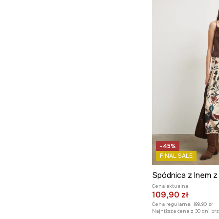
-45%
FINAL SALE
Cena aktualna:
109,90 zł
Cena regularna:
199,90 zł
Najniższa cena z 30 dni pr