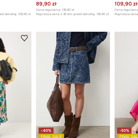
89,90 zł
109,90 zł
Cena regularna:
139,90 zł
Cena regularna
zed obniżką:
109,90 zł
Najniższa cena z 30 dni przed obniżką:
139,90 zł
Najniższa cena 
-40%
-50%
FINAL SALE
FINAL SAL