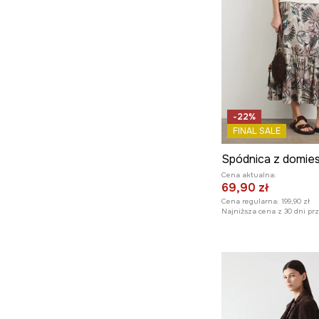
-22%
FINAL SALE
Cena aktualna:
69,90 zł
Cena regularna:
199,90 zł
Najniższa cena z 30 dni pr