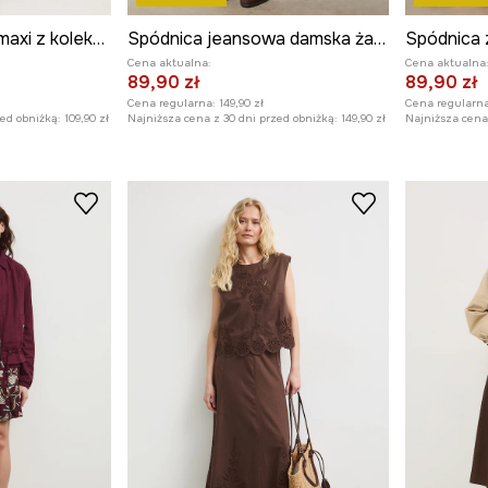
Spódnica damska maxi z kolekcji Eviva L'arte
Spódnica jeansowa damska żakardowa wzorzysta
Spódnica 
Cena aktualna:
Cena aktualna
89,90 zł
89,90 zł
Cena regularna:
149,90 zł
Cena regularna
zed obniżką:
109,90 zł
Najniższa cena z 30 dni przed obniżką:
149,90 zł
Najniższa cena 