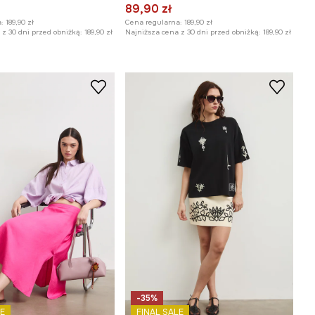
89,90 zł
:
189,90 zł
Cena regularna:
189,90 zł
z 30 dni przed obniżką:
189,90 zł
Najniższa cena z 30 dni przed obniżką:
189,90 zł
-35%
E
FINAL SALE