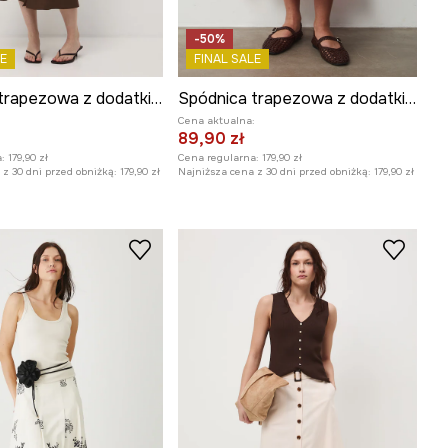
-50%
E
FINAL SALE
Spódnica trapezowa z dodatkiem lnu z paskiem
Spódnica trapezowa z dodatkiem lnu z paskiem
:
Cena aktualna:
89,90 zł
:
179,90 zł
Cena regularna:
179,90 zł
z 30 dni przed obniżką:
179,90 zł
Najniższa cena z 30 dni przed obniżką:
179,90 zł