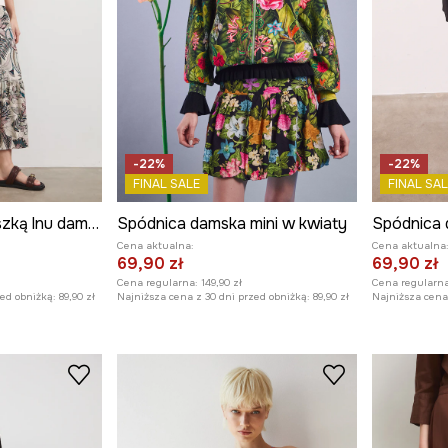
-22%
-22%
FINAL SALE
FINAL SAL
Spódnica z domieszką lnu damska maxi wzorzysta
Spódnica damska mini w kwiaty
Cena aktualna:
Cena aktualna
69,90 zł
69,90 zł
Cena regularna:
149,90 zł
Cena regularna
zed obniżką:
89,90 zł
Najniższa cena z 30 dni przed obniżką:
89,90 zł
Najniższa cena 