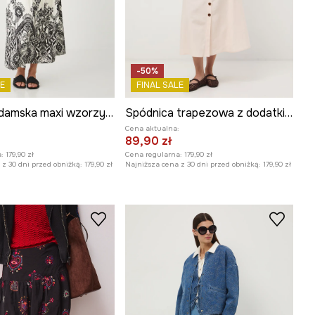
-50%
E
FINAL SALE
Spódnica damska maxi wzorzysta kolor beżowy
Spódnica trapezowa z dodatkiem lnu z paskiem
:
Cena aktualna:
89,90 zł
:
179,90 zł
Cena regularna:
179,90 zł
z 30 dni przed obniżką:
179,90 zł
Najniższa cena z 30 dni przed obniżką:
179,90 zł