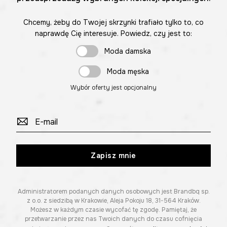
Chcemy, żeby do Twojej skrzynki trafiało tylko to, co
naprawdę Cię interesuje. Powiedz, czy jest to:
Moda damska
Moda męska
Wybór oferty jest opcjonalny
Zapisz mnie
Administratorem podanych danych osobowych jest Brandbq sp.
z o.o. z siedzibą w Krakowie, Aleja Pokoju 18, 31-564 Kraków.
Możesz w każdym czasie wycofać tę zgodę. Pamiętaj, że
przetwarzanie przez nas Twoich danych do czasu cofnięcia