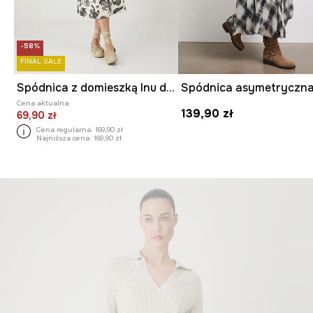
-58%
FINAL SALE
Spódnica z domieszką lnu damska midi z paskiem kolor beżowy
Cena aktualna:
139,90 zł
69,90 zł
Cena regularna:
169,90 zł
Najniższa cena:
169,90 zł