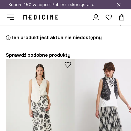
Kupon -15% w appce! Pobierz i skorzystaj »
Darmowa dostawa do salonów
Medicine
Ona
Odzież
Spódnice
Ten produkt jest aktualnie niedostępny
Sprawdź podobne produkty