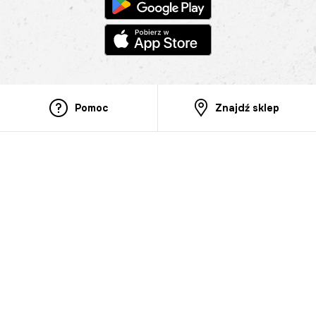
Pomoc
Znajdź sklep
Informacje
O nas
Nasze salony
Aplikacja mobilna
Zasady prezentowania towarów
Projekt Murale