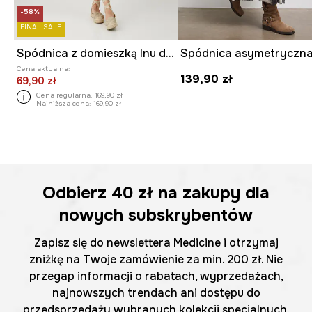
-58%
FINAL SALE
Spódnica z domieszką lnu damska midi z paskiem kolor beżowy
Cena aktualna:
139,90 zł
69,90 zł
Cena regularna:
169,90 zł
Najniższa cena:
169,90 zł
Odbierz
40 zł
na zakupy dla
nowych subskrybentów
Zapisz się do newslettera Medicine i otrzymaj
zniżkę na Twoje zamówienie za min. 200 zł. Nie
przegap informacji o rabatach, wyprzedażach,
najnowszych trendach ani dostępu do
przedsprzedaży wybranych kolekcji specjalnych.