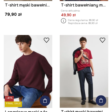
T-shirt męski bawełniany z elastanem
T-shirt bawełniany męski wzorzysty
Cena aktualna:
79,90 zł
49,90 zł
Cena regularna:
89,90 zł
Najniższa cena:
89,90 zł
-41%
FINAL SALE
T-shirt męski bawełniany z motywem zwierzęcym