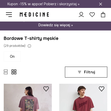
Kupon -15% w appce! Pobierz i skorzystaj »
Darmowa dostawa do salonów
Psst… mamy dla Ciebie kupon -15% na modele nieprzecenione.
Dowiedz się więcej »
Bordowe T-shirty męskie
(
29
produktów
)
on
Filtruj