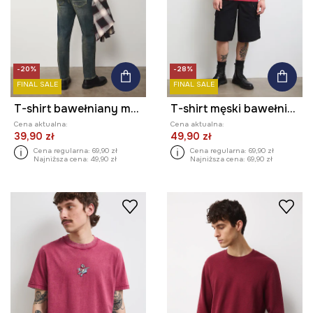
-20%
-28%
FINAL SALE
FINAL SALE
T-shirt bawełniany męski z nadrukami
T-shirt męski bawełniany z nadrukiem
Cena aktualna:
Cena aktualna:
39,90 zł
49,90 zł
Cena regularna:
69,90 zł
Cena regularna:
69,90 zł
Najniższa cena:
49,90 zł
Najniższa cena:
69,90 zł