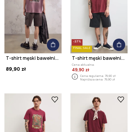
-37%
FINAL SALE
T-shirt męski bawełniany z nadrukiem z kolekcji Mythical Creatures
T-shirt męski bawełniany z efektem sprania
Cena aktualna:
89,90 zł
49,90 zł
Cena regularna:
79,90 zł
Najniższa cena:
79,90 zł