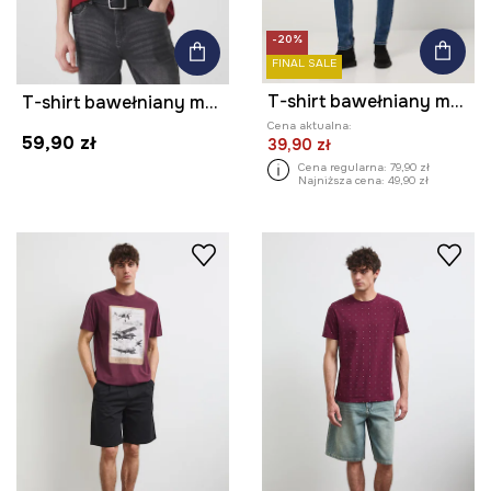
-20%
FINAL SALE
T-shirt bawełniany męski z elastanem z nadrukiem
T-shirt bawełniany męski z domieszką elastanu gładki kolor bordowy
Cena aktualna:
59,90 zł
39,90 zł
Cena regularna:
79,90 zł
Najniższa cena:
49,90 zł