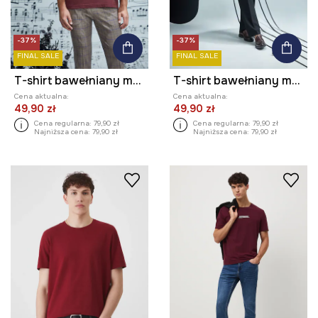
-37%
-37%
FINAL SALE
FINAL SALE
T-shirt bawełniany męski z kolekcji Narodowy Instytut Fryderyka Chopina x Medicine
T-shirt bawełniany męski z elastanem z kolekcji Narodowy Instytut Fryderyka Chopina x Medicine
Cena aktualna:
Cena aktualna:
49,90 zł
49,90 zł
Cena regularna:
79,90 zł
Cena regularna:
79,90 zł
Najniższa cena:
79,90 zł
Najniższa cena:
79,90 zł