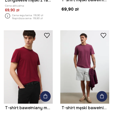
Longsleeve męski z fakturą kolor bordowy
Cena aktualna:
69,90 zł
69,90 zł
Cena regularna:
119,90 zł
Najniższa cena:
119,90 zł
T-shirt bawełniany męski z elastanem gładki kolor bordowy
T-shirt męski bawełniany z elastanem gładki