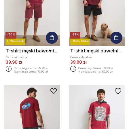
-50%
-33%
FINAL SALE
FINAL SALE
T-shirt męski bawełniany z nadrukiem
T-shirt męski bawełniany
Cena aktualna:
Cena aktualna:
39,90 zł
39,90 zł
Cena regularna:
79,90 zł
Cena regularna:
59,90 zł
Najniższa cena:
79,90 zł
Najniższa cena:
59,90 zł