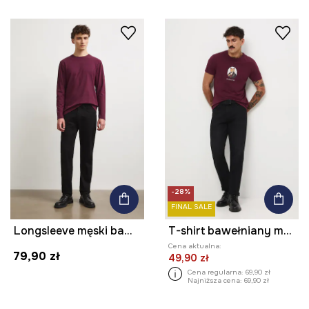
-28%
FINAL SALE
Longsleeve męski bawełniany z elastanem gładki
T-shirt bawełniany męski z elastanem z nadrukiem
Cena aktualna:
79,90 zł
49,90 zł
Cena regularna:
69,90 zł
Najniższa cena:
69,90 zł