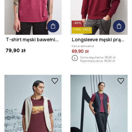
-30%
FINAL SALE
T-shirt męski bawełniany z haftem
Longsleeve męski prążkowany kolor bordowy
Cena aktualna:
79,90 zł
69,90 zł
Cena regularna:
99,90 zł
Najniższa cena:
99,90 zł