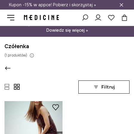
Kupon -15% w appce! Pobierz i skorzystaj »
Darmowa dostawa do salonów
Psst… mamy dla Ciebie kupon -15% na modele nieprzecenione.
Dowiedz się więcej »
Czółenka
(
1
produktów
)
Filtruj