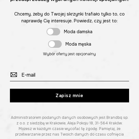
Chcemy, żeby do Twojej skrzynki trafiało tylko to, co
naprawdę Cię interesuje. Powiedz, czy jest to:
Moda damska
Moda męska
Wybór oferty jest opcjonalny
Zapisz mnie
Administratorem podanych danych osobowych jest Brandbq sp.
z o.o. z siedzibą w Krakowie, Aleja Pokoju 18, 31-564 Kraków.
Możesz w każdym czasie wycofać tę zgodę. Pamiętaj, że
przetwarzanie przez nas Twoich danych do czasu cofnięcia