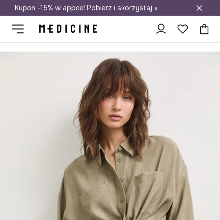
Kupon -15% w appce! Pobierz i skorzystaj »
Darmowa dostawa do salonów
Medicine
Ona
Odzież
Bielizna
Majtki