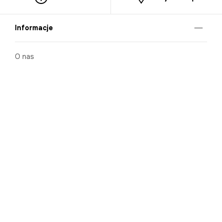
Informacje
O nas
Nasze salony
Aplikacja mobilna
Zasady prezentowania towarów
Projekt Murale
Blog
Cooperation
Zgłaszanie naruszeń (whistleblowing)
Kontakt