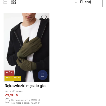
Filtruj
-40%
FINAL SALE
Rękawiczki męskie gładkie
Cena aktualna:
29,90 zł
Cena regularna:
99,90 zł
Najniższa cena:
49,90 zł