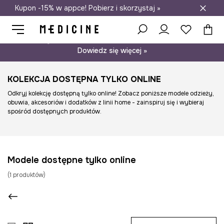
Kupon -15% w appce! Pobierz i skorzystaj »
Darmowa dostawa do salonów
Psst… mamy dla Ciebie kupon -15% na modele nieprzecenione.
Dowiedz się więcej »
KOLEKCJA DOSTĘPNA TYLKO ONLINE
Odkryj kolekcję dostępną tylko online! Zobacz poniższe modele odzieży,
obuwia, akcesoriów i dodatków z linii home - zainspiruj się i wybieraj
spośród dostępnych produktów.
Modele dostępne tylko online
(
1
produktów
)