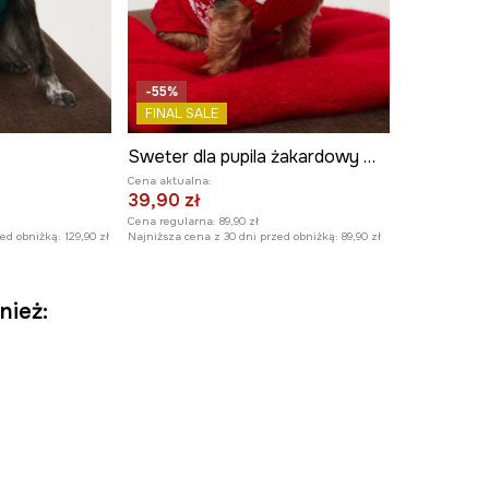
-55%
FINAL SALE
Sweter dla pupila żakardowy wzorzysty
Cena aktualna:
39,90 zł
Cena regularna:
89,90 zł
zed obniżką:
129,90 zł
Najniższa cena z 30 dni przed obniżką:
89,90 zł
nież: