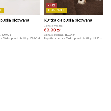
-41%
E
FINAL SALE
 pupila pikowana
Kurtka dla pupila pikowana
:
Cena aktualna:
69,90 zł
:
109,90 zł
Cena regularna:
119,90 zł
z 30 dni przed obniżką:
109,90 zł
Najniższa cena z 30 dni przed obniżką:
119,90 zł