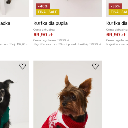
-46%
-36%
FINAL SALE
FINAL SAL
gładka
Kurtka dla pupila
Kurtka dla
Cena aktualna:
Cena aktualna
69,90 zł
69,90 zł
Cena regularna:
129,90 zł
Cena regularna
zed obniżką:
109,90 zł
Najniższa cena z 30 dni przed obniżką:
129,90 zł
Najniższa cena 