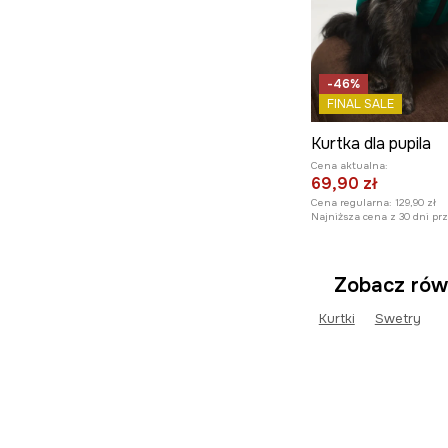
-46%
FINAL SALE
Kurtka dla pupila
Cena aktualna:
69,90 zł
Cena regularna:
129,90 zł
Najniższa cena z 30 dni pr
Zobacz rów
Kurtki
Swetry