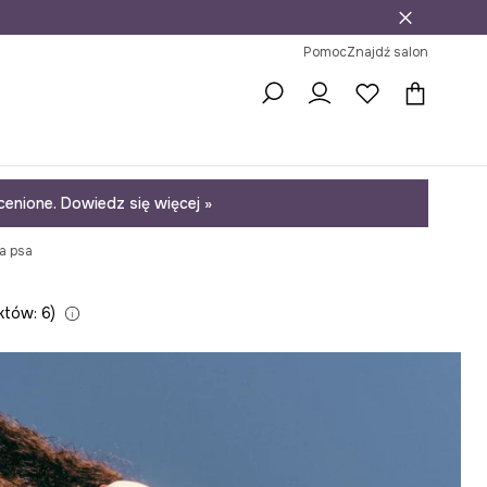
j
ni na zwrot
Pomoc
Znajdź salon
enione. Dowiedz się więcej »
la psa
któw: 6