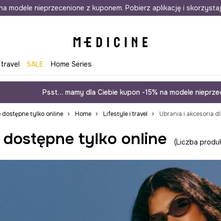
awet w 24h
na modele nieprzecenione z kuponem. Pobierz aplikację i skorzysta
Darmowa dostawa do salonów
30 d
 travel
SALE
Home Series
Psst… mamy dla Ciebie kupon -15% na modele nieprzec
 dostępne tylko online
Home
Lifestyle i travel
Ubrania i akcesoria d
dostępne tylko online
Liczba produ