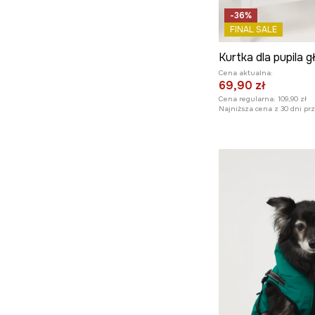
-36%
FINAL SALE
Kurtka dla pupila 
Cena aktualna:
69,90 zł
Cena regularna:
109,90 zł
Najniższa cena z 30 dni pr