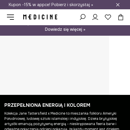
Kupon -15% w appce! Pobierz i skorzystaj »
Darmowa dostawa do salonów
Psst… mamy dla Ciebie kupon -15% na modele nieprzecenione.
Dowiedz się więcej »
PRZEPEŁNIONA ENERGIĄ I KOLOREM
Kolekcja Jane Tattersfield x Medicine to mieszanka folkloru Ameryki
Południowej, ludowej sztuki islamskiej i indyjskiej. Dzieła brytyjskiej
artystki emanują pozytywną energią - nieskrępowana feeria barw i
odważne połączenia odcieni pokazują, że każdy moment jest dziełem