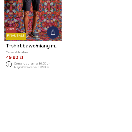
-16%
FINAL SALE
T-shirt bawełniany męski z kolekcji Jane Tattersfield x Medicine kolor czarny
Cena aktualna:
49,90 zł
Cena regularna:
89,90 zł
Najniższa cena:
59,90 zł