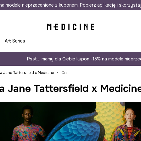
awet w 24h
na modele nieprzecenione z kuponem. Pobierz aplikację i skorzysta
Darmowa dostawa do salonów
30 d
e
Art Series
Psst… mamy dla Ciebie kupon -15% na modele nieprzec
ja Jane Tattersfield x Medicine
On
a Jane Tattersfield x Medicin