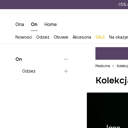
Wysyłka n
-15% 
Ona
On
Home
Nowości
Odzież
Obuwie
Akcesoria
SALE
Na okazj
On
Medicine
Kolekc
Odzież
Kolekcj
T-shirty
Koszule na wesele
Komplety