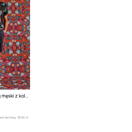
T-shirt bawełniany męski z kolekcji Jane Tattersfield x Medicine kolor czarny
zed obniżką:
59,90 zł