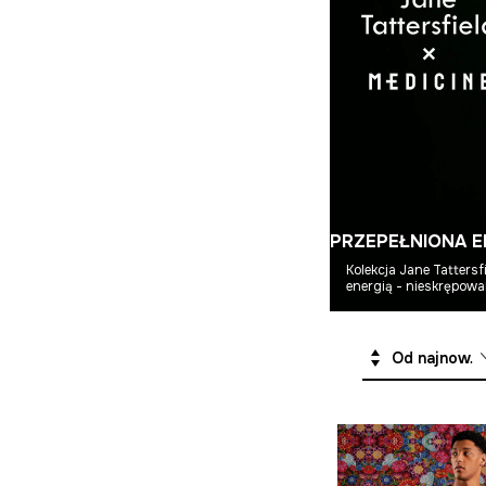
PRZEPEŁNIONA E
Kolekcja Jane Tattersf
energią - nieskrępowa
Od najnowszych