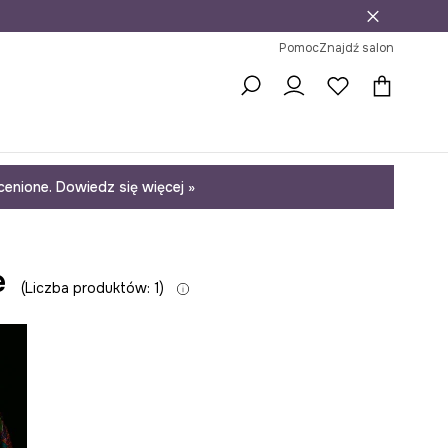
j
ni na zwrot
Pomoc
Znajdź salon
enione. Dowiedz się więcej »
e
Liczba produktów: 1