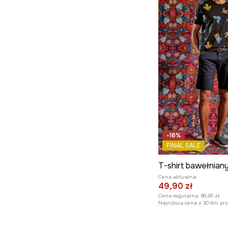
-16%
FINAL SALE
Cena aktualna:
49,90 zł
Cena regularna:
89,90 zł
Najniższa cena z 30 dni pr