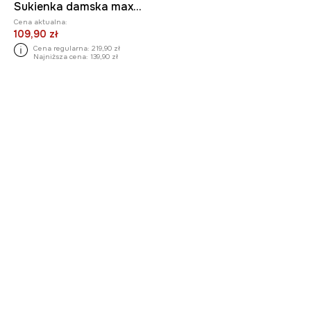
Sukienka damska maxi z kolekcji El Gato Chimney x Medicine kolor czarny
Cena aktualna:
109,90 zł
Cena regularna:
219,90 zł
Najniższa cena:
139,90 zł