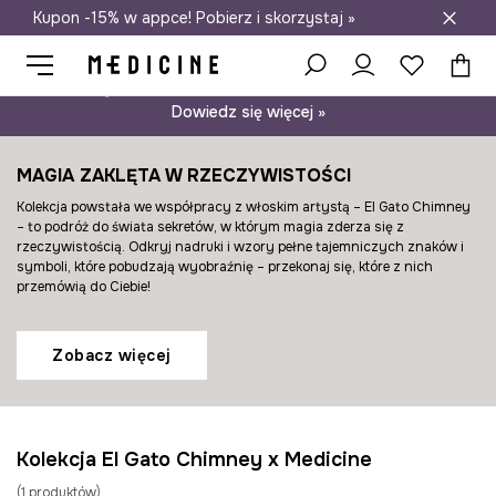
Kupon -15% w appce! Pobierz i skorzystaj »
Darmowa dostawa do salonów
Psst… mamy dla Ciebie kupon -15% na modele nieprzecenione.
Dowiedz się więcej »
MAGIA ZAKLĘTA W RZECZYWISTOŚCI
Kolekcja powstała we współpracy z włoskim artystą – El Gato Chimney
– to podróż do świata sekretów, w którym magia zderza się z
rzeczywistością. Odkryj nadruki i wzory pełne tajemniczych znaków i
symboli, które pobudzają wyobraźnię – przekonaj się, które z nich
przemówią do Ciebie!
Zobacz więcej
Kolekcja El Gato Chimney x Medicine
(
1
produktów
)