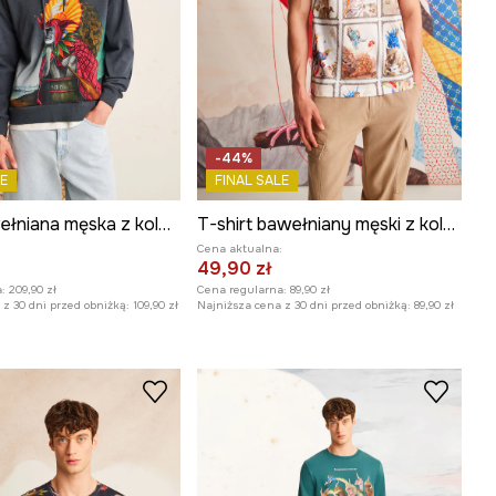
-44%
E
FINAL SALE
Bluza bawełniana męska z kolekcji El Gato Chimney x Medicine kolor szary
T-shirt bawełniany męski z kolekcji El Gato Chimney x Medicine kolor multicolor
:
Cena aktualna:
49,90 zł
:
209,90 zł
Cena regularna:
89,90 zł
z 30 dni przed obniżką:
109,90 zł
Najniższa cena z 30 dni przed obniżką:
89,90 zł