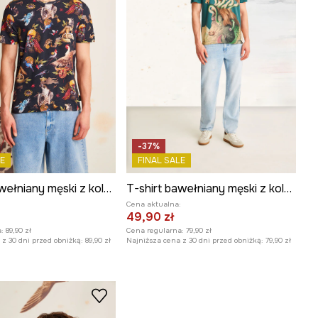
-37%
E
FINAL SALE
T-shirt bawełniany męski z kolekcji El Gato Chimney x Medicine kolor czarny
T-shirt bawełniany męski z kolekcji El Gato Chimney x Medicine kolor zielony
:
Cena aktualna:
49,90 zł
:
89,90 zł
Cena regularna:
79,90 zł
z 30 dni przed obniżką:
89,90 zł
Najniższa cena z 30 dni przed obniżką:
79,90 zł