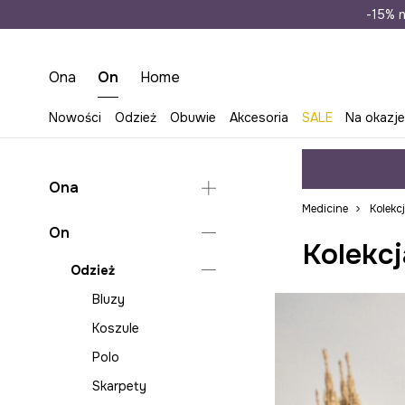
Wysyłka n
-15% n
Ona
On
Home
Nowości
Odzież
Obuwie
Akcesoria
SALE
Na okazj
Ona
Medicine
Kolekc
Odzież
On
Kolekcj
Koszule i bluzki
Odzież
Sukienki
Bluzy
Sukienki na wesele
Koszule
Komplety
Polo
Skarpety