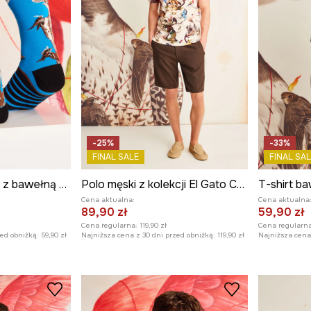
-25%
-33%
FINAL SALE
FINAL SAL
Skarpetki (2-pack) z bawełną męskie z kolekcji El Gato Chimney x Medicine kolor multicolor
Polo męski z kolekcji El Gato Chimney x Medicine kolor beżowy
Cena aktualna:
Cena aktualna
89,90 zł
59,90 zł
Cena regularna:
119,90 zł
Cena regularna
zed obniżką:
59,90 zł
Najniższa cena z 30 dni przed obniżką:
119,90 zł
Najniższa cena 