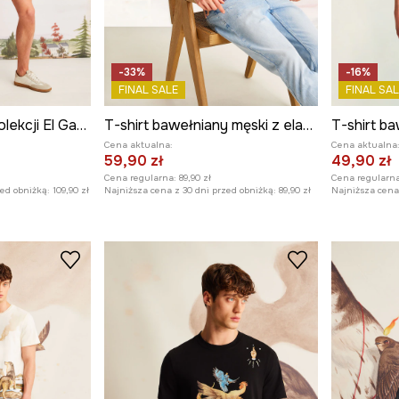
-33%
-16%
FINAL SALE
FINAL SAL
Koszula męska z kolekcji El Gato Chimney x Medicine kolor multicolor
T-shirt bawełniany męski z elastanem z kolekcji El Gato Chimney x Medicine kolor turkusowy
Cena aktualna:
Cena aktualna
59,90 zł
49,90 zł
Cena regularna:
89,90 zł
Cena regularna
zed obniżką:
109,90 zł
Najniższa cena z 30 dni przed obniżką:
89,90 zł
Najniższa cena 