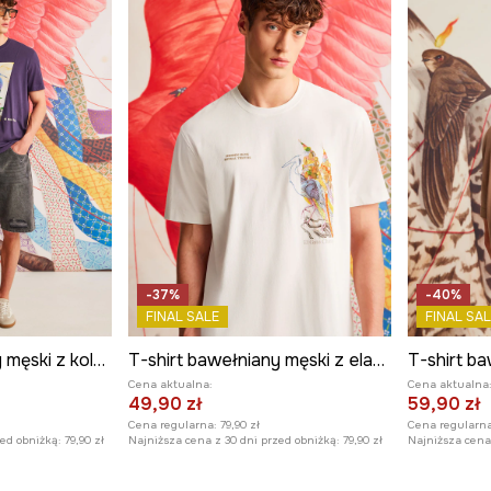
-37%
-40%
FINAL SALE
FINAL SAL
T-shirt bawełniany męski z kolekcji El Gato Chimney x Medicine kolor fioletowy
T-shirt bawełniany męski z elastanem z kolekcji El Gato Chimney x Medicine kolor beżowy
Cena aktualna:
Cena aktualna
49,90 zł
59,90 zł
Cena regularna:
79,90 zł
Cena regularna
zed obniżką:
79,90 zł
Najniższa cena z 30 dni przed obniżką:
79,90 zł
Najniższa cena 