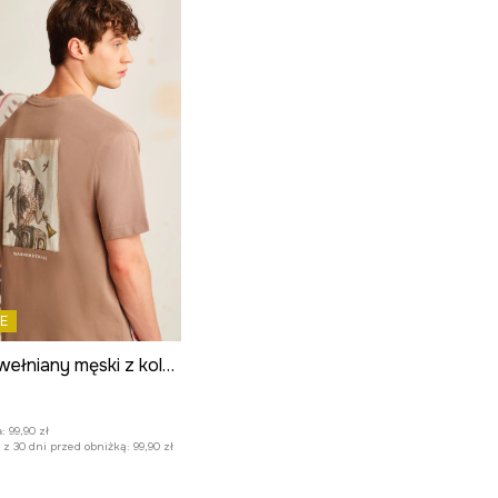
E
T-shirt bawełniany męski z kolekcji El Gato Chimney x Medicine kolor beżowy
:
:
99,90 zł
z 30 dni przed obniżką:
99,90 zł