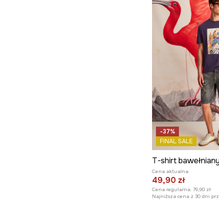
-37%
FINAL SALE
Cena aktualna:
49,90 zł
Cena regularna:
79,90 zł
Najniższa cena z 30 dni pr