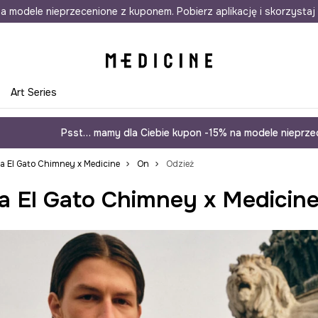
awet w 24h
a modele nieprzecenione z kuponem. Pobierz aplikację i skorzystaj 
Darmowa dostawa do salonów
30 d
e
Art Series
Psst… mamy dla Ciebie kupon -15% na modele nieprzec
ja El Gato Chimney x Medicine
On
Odzież
a El Gato Chimney x Medicin