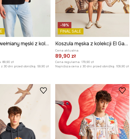
-18%
E
FINAL SALE
T-shirt bawełniany męski z kolekcji El Gato Chimney x Medicine kolor czarny
Koszula męska z kolekcji El Gato Chimney x Medicine kolor multicolor
:
Cena aktualna:
89,90 zł
:
89,90 zł
Cena regularna:
179,90 zł
z 30 dni przed obniżką:
59,90 zł
Najniższa cena z 30 dni przed obniżką:
109,90 zł