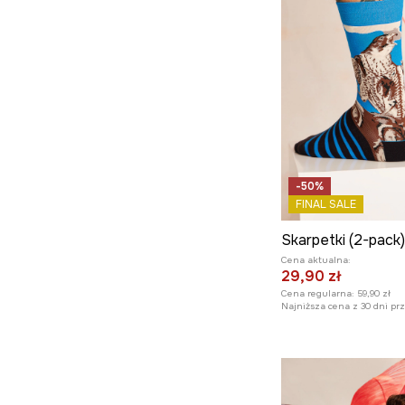
-50%
FINAL SALE
Cena aktualna:
29,90 zł
Cena regularna:
59,90 zł
Najniższa cena z 30 dni pr