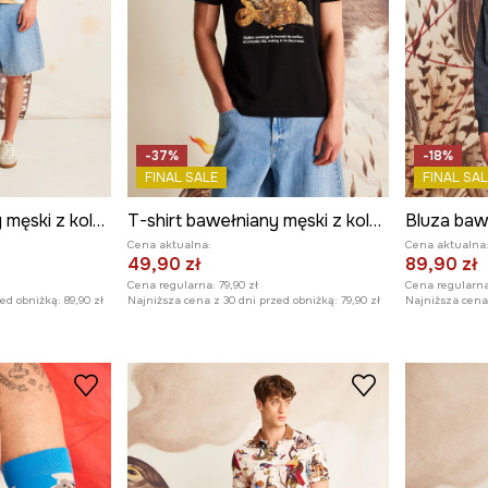
-37%
-18%
FINAL SALE
FINAL SAL
T-shirt bawełniany męski z kolekcji El Gato Chimney x Medicine kolor beżowy
T-shirt bawełniany męski z kolekcji El Gato Chimney x Medicine kolor czarny
Cena aktualna:
Cena aktualna
49,90 zł
89,90 zł
Cena regularna:
79,90 zł
Cena regularna
zed obniżką:
89,90 zł
Najniższa cena z 30 dni przed obniżką:
79,90 zł
Najniższa cena 