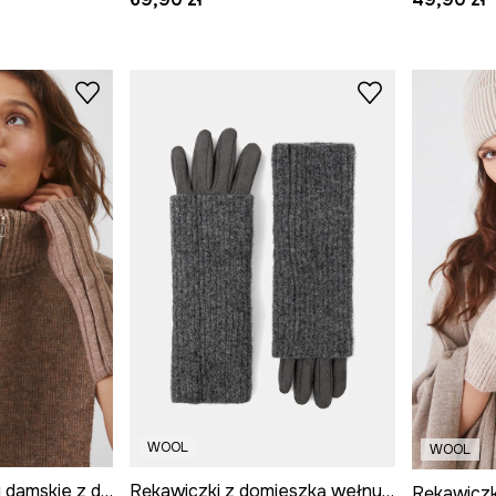
WOOL
WOOL
Rękawiczki mitenki damskie z domieszką wełny kolor beżowy
Rękawiczki z domieszką wełny damskie kolor szary