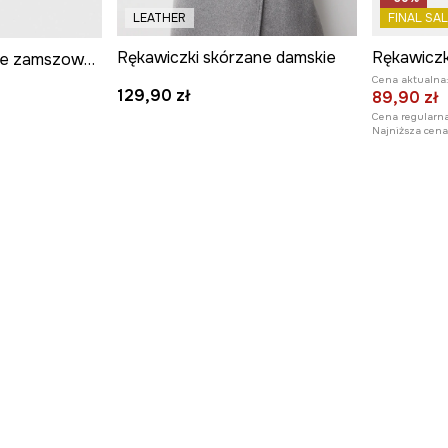
LEATHER
FINAL SAL
Rękawiczki skórzane damskie
Rękawiczki damskie zamszowe kolor beżowy
Cena aktualna
129,90 zł
89,90 zł
Cena regularna
Najniższa cena 