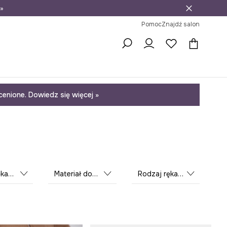
»
ni na zwrot
Pomoc
Znajdź salon
enione. Dowiedz się więcej »
czek
Materiał dominujący
Rodzaj rękawiczek