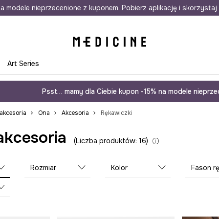
awet w 24h
a modele nieprzecenione z kuponem. Pobierz aplikację i skorzystaj 
Darmowa dostawa do salonów
30 d
e
Art Series
Psst… mamy dla Ciebie kupon -15% na modele nieprzec
 akcesoria
Ona
Akcesoria
Rękawiczki
akcesoria
Liczba produktów: 16
Rozmiar
Kolor
Fason rękawi