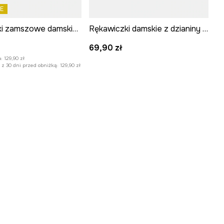
E
Rękawiczki zamszowe damskie z fakturą
Rękawiczki damskie z dzianiny kolor czarny
:
69,90 zł
:
129,90 zł
z 30 dni przed obniżką:
129,90 zł