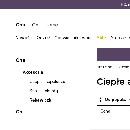
Wysyłka n
-15% n
Ona
On
Home
Nowości
Odzież
Obuwie
Akcesoria
SALE
Na okazj
Ona
Medicine
Ciepłe
Akcesoria
Ciepłe 
Czapki i kapelusze
Szaliki i chusty
Od popularnych
Rękawiczki
Cena
On
Akcesoria