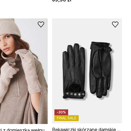
-30%
FINAL SALE
Rękawiczki skórzane damskie z aplikacją kolor czarny
Rękawiczki z domieszką wełny damskie kolor beżowy