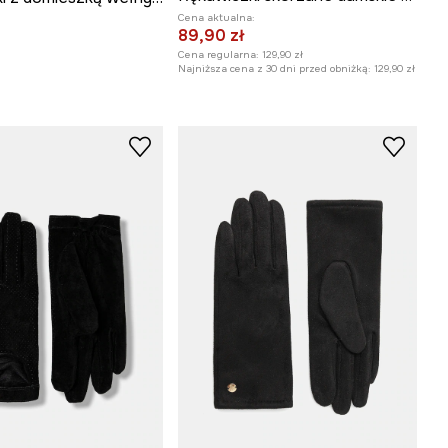
Cena aktualna:
89,90 zł
Cena regularna:
129,90 zł
Najniższa cena z 30 dni przed obniżką:
129,90 zł