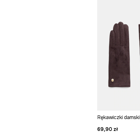
Czapki i kapelusze
Szaliki i chusty
Rękawiczki
Rękawiczki damski
69,90 zł