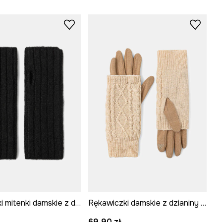
Rękawiczki mitenki damskie z domieszką wełny kolor czarny
Rękawiczki damskie z dzianiny kolor beżowy
69,90 zł