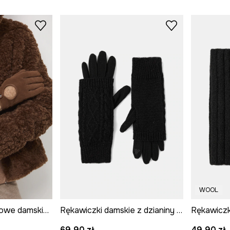
WOOL
Rękawiczki zamszowe damskie z domieszką wełny kolor brązowy
Rękawiczki damskie z dzianiny kolor czarny
69,90 zł
49,90 zł