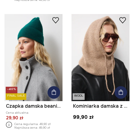
-40%
FINAL SALE
WOOL
Czapka damska beanie prążkowana
Kominiarka damska z dodatkiem wełny
Cena aktualna:
99,90 zł
29,90 zł
Cena regularna:
49,90 zł
Najniższa cena:
49,90 zł