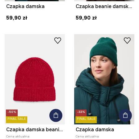
Czapka damska
Czapka beanie damska z wiskozą
59,90 zł
59,90 zł
-50%
-33%
FINAL SALE
FINAL SALE
Czapka damska beanie z domieszką wełny
Czapka damska
Cena aktualna:
Cena aktualna: