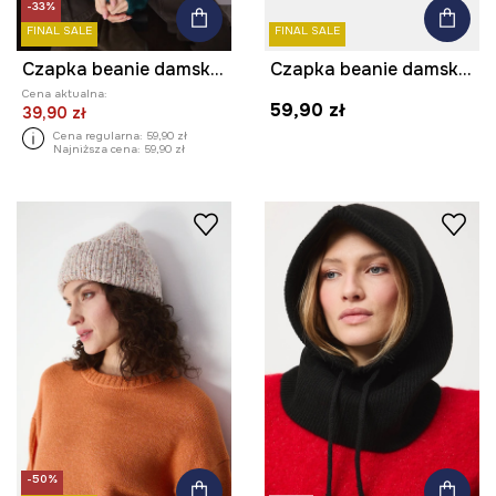
-33%
FINAL SALE
FINAL SALE
Czapka beanie damska z wiskozą
Czapka beanie damska z wiskozą
Cena aktualna:
59,90 zł
39,90 zł
Cena regularna:
59,90 zł
Najniższa cena:
59,90 zł
-50%