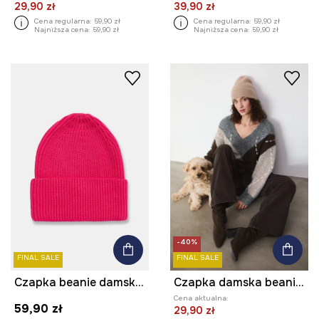
29,90 zł
39,90 zł
Cena regularna:
59,90 zł
Cena regularna:
59,90 zł
Najniższa cena:
59,90 zł
Najniższa cena:
59,90 zł
-40%
FINAL SALE
FINAL SALE
Czapka beanie damska z wiskozą
Czapka damska beanie prążkowana
Cena aktualna:
59,90 zł
29,90 zł