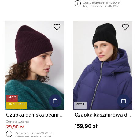
Cena regularna:
49,90 zł
Najniższa cena:
49,90 zł
-40%
FINAL SALE
WOOL
Czapka damska beanie prążkowana
Czapka kaszmirowa damska beanie
Cena aktualna:
159,90 zł
29,90 zł
Cena regularna:
49,90 zł
Najniższa cena:
49,90 zł