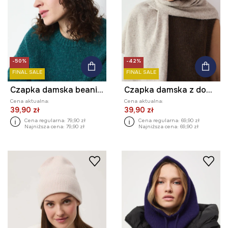
-50%
-42%
FINAL SALE
FINAL SALE
Czapka damska beanie z pomponem
Czapka damska z domieszką wełny z kryształkami
Cena aktualna:
Cena aktualna:
39,90 zł
39,90 zł
Cena regularna:
79,90 zł
Cena regularna:
69,90 zł
Najniższa cena:
79,90 zł
Najniższa cena:
69,90 zł