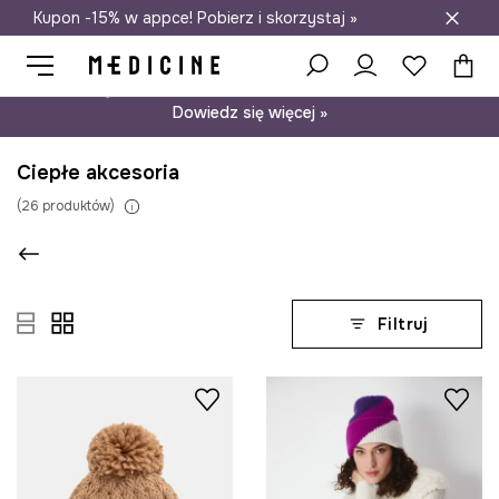
Kupon -15% w appce! Pobierz i skorzystaj »
Darmowa dostawa do salonów
Psst… mamy dla Ciebie kupon -15% na modele nieprzecenione.
Dowiedz się więcej »
Ciepłe akcesoria
(
26
produktów
)
Filtruj