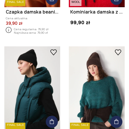
FINAL SALE
WOOL
Czapka damska beanie z domieszką wełny
Kominiarka damska z dodatkiem wełny
Cena aktualna:
99,90 zł
39,90 zł
Cena regularna:
79,90 zł
Najniższa cena:
79,90 zł
FINAL SALE
FINAL SALE