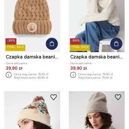
-20%
-50%
FINAL SALE
FINAL SALE
Czapka damska beanie z pomponem
Czapka damska beanie wzorzysta
Cena aktualna:
Cena aktualna:
39,90 zł
39,90 zł
Cena regularna:
79,90 zł
Cena regularna:
79,90 zł
Najniższa cena:
49,90 zł
Najniższa cena:
79,90 zł