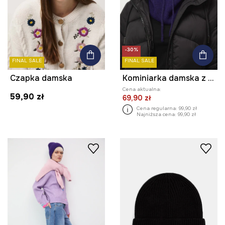
-30%
FINAL SALE
FINAL SALE
Czapka damska
Kominiarka damska z dodatkiem wełny
Cena aktualna:
59,90 zł
69,90 zł
Cena regularna:
99,90 zł
Najniższa cena:
99,90 zł