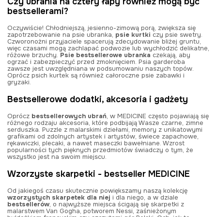
Czy ubrania na cztery łapy również mogą być
bestsellerami?
Oczywiście! Chłodniejszą, jesienno-zimową porą, zwiększa się
zapotrzebowanie na psie ubranka,
psie kurtki
czy psie swetry.
Czworonożni przyjaciele spacerują zdecydowanie bliżej gruntu,
więc czasami mogą zachlapać podwozie lub wychłodzić delikatne,
różowe brzuchy.
Psie bestsellerowe ubranka
czekają, aby
ogrzać i zabezpieczyć przed zmoknięciem. Psia garderoba
zawsze jest uwzględniana w podsumowaniu naszych topów.
Oprócz psich kurtek są również całoroczne psie zabawki i
gryzaki.
Bestsellerowe dodatki, akcesoria i gadżety
Oprócz
bestsellerowych ubrań
, w MEDICINE często pojawiają się
różnego rodzaju akcesoria, które podbijają Wasze czarne, zimne
serduszka. Puzzle z malarskimi dziełami, memory z unikatowymi
grafikami od zdolnych artystek i artystów, świece zapachowe,
rękawiczki, plecaki, a nawet maseczki bawełniane. Wzrost
popularności tych pięknych przedmiotów świadczy o tym, że
wszystko jest na swoim miejscu.
Wzorzyste skarpetki - bestseller MEDICINE
Od jakiegoś czasu skutecznie powiększamy naszą kolekcję
wzorzystych skarpetek dla niej
i dla niego, a w dziale
bestsellerów
, o najwyższe miejsca ścigają się skarpetki z
malarstwem Van Gogha, potworem Nessi, zaśnieżonym