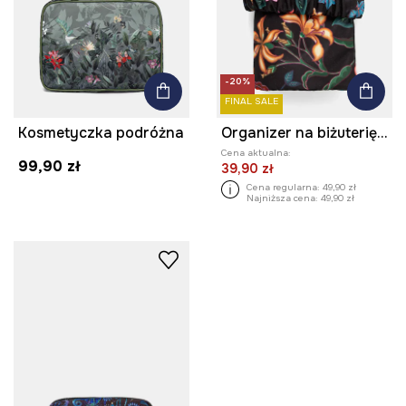
-20%
FINAL SALE
Kosmetyczka podróżna
Organizer na biżuterię wzorzysty podróżny
Cena aktualna:
99,90 zł
39,90 zł
Cena regularna:
49,90 zł
Najniższa cena:
49,90 zł