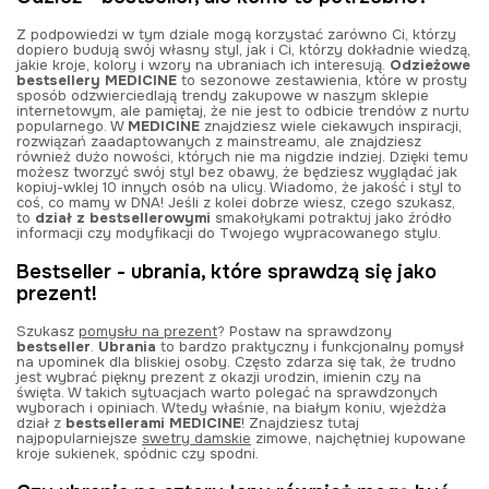
Z podpowiedzi w tym dziale mogą korzystać zarówno Ci, którzy
dopiero budują swój własny styl, jak i Ci, którzy dokładnie wiedzą,
jakie kroje, kolory i wzory na ubraniach ich interesują.
Odzieżowe
bestsellery MEDICINE
to sezonowe zestawienia, które w prosty
sposób odzwierciedlają trendy zakupowe w naszym sklepie
internetowym, ale pamiętaj, że nie jest to odbicie trendów z nurtu
popularnego. W
MEDICINE
znajdziesz wiele ciekawych inspiracji,
rozwiązań zaadaptowanych z mainstreamu, ale znajdziesz
również dużo nowości, których nie ma nigdzie indziej. Dzięki temu
możesz tworzyć swój styl bez obawy, że będziesz wyglądać jak
kopiuj-wklej 10 innych osób na ulicy. Wiadomo, że jakość i styl to
coś, co mamy w DNA! Jeśli z kolei dobrze wiesz, czego szukasz,
to
dział z bestsellerowymi
smakołykami potraktuj jako źródło
informacji czy modyfikacji do Twojego wypracowanego stylu.
Bestseller - ubrania, które sprawdzą się jako
prezent!
Szukasz
pomysłu na prezent
? Postaw na sprawdzony
bestseller
.
Ubrania
to bardzo praktyczny i funkcjonalny pomysł
na upominek dla bliskiej osoby. Często zdarza się tak, że trudno
jest wybrać piękny prezent z okazji urodzin, imienin czy na
święta. W takich sytuacjach warto polegać na sprawdzonych
wyborach i opiniach. Wtedy właśnie, na białym koniu, wjeżdża
dział z
bestsellerami MEDICINE
! Znajdziesz tutaj
najpopularniejsze
swetry damskie
zimowe, najchętniej kupowane
kroje sukienek, spódnic czy spodni.