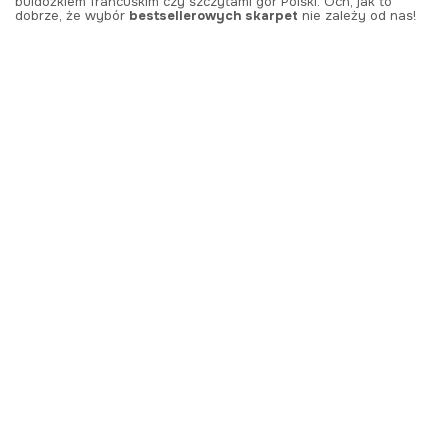
buldożkiem francuskim czy szczytami gór Polski. Och, jak to
dobrze, że wybór
bestsellerowych skarpet
nie zależy od nas!