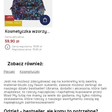
-25%
FINAL SALE
Kosmetyczka wzorzysta
Cena aktualna:
59,90 zł
Cena regularna:
79,90 zł
Najniższa cena:
79,90 zł
Zobacz również:
Plecaki
Kosmetyczki
Jeśli nie możesz zdecydować się na konkretny krój swetra,
materiał bluzki czy fason sukienki, zawsze możesz zerknąć do
naszego działu bestseller! Ubrania, dodatki i akcesoria, które tam
znajdziesz, to rzeczy najczęściej i najchętniej kupowane przez
Was! My tutaj nie mamy za wiele do gadania, my tylko robimy
zestawienia, które rzeczy z naszego asortymentu cieszą się
największym zainteresowaniem!
Odzież - bestseller, ale komu to potrzebne?