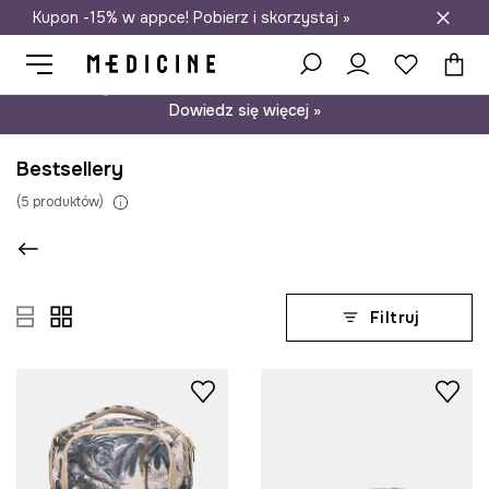
Kupon -15% w appce! Pobierz i skorzystaj »
Darmowa dostawa do salonów
Psst… mamy dla Ciebie kupon -15% na modele nieprzecenione.
Dowiedz się więcej »
Bestsellery
(
5
produktów
)
Filtruj