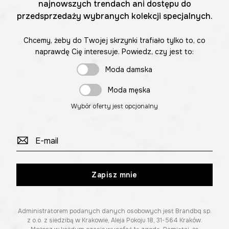
najnowszych trendach ani dostępu do
przedsprzedaży wybranych kolekcji specjalnych.
Chcemy, żeby do Twojej skrzynki trafiało tylko to, co
naprawdę Cię interesuje. Powiedz, czy jest to:
Moda damska
Moda męska
Wybór oferty jest opcjonalny
Zapisz mnie
Administratorem podanych danych osobowych jest Brandbq sp.
z o.o. z siedzibą w Krakowie, Aleja Pokoju 18, 31-564 Kraków.