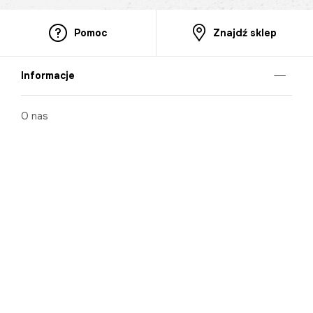
Pomoc
Znajdź sklep
Informacje
O nas
Nasze salony
Aplikacja mobilna
Zasady prezentowania towarów
Projekt Murale
Blog
Cooperation
Zgłaszanie naruszeń (whistleblowing)