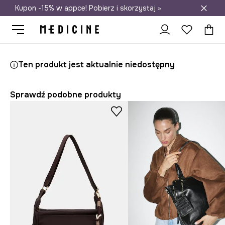
Kupon -15% w appce! Pobierz i skorzystaj »
Darmowa dostawa do salonów
Medicine
Ona
Akcesoria
Torebki
Shopper i tote
Ten produkt jest aktualnie niedostępny
Sprawdź podobne produkty