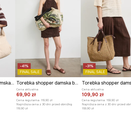
-41%
-31%
FINAL SALE
FINAL SALE
Torebka crossbody damska z brelokiem
Torebka shopper damska bawełniana z motywem roślinnym
Cena aktualna:
Cena aktualna:
69,90 zł
109,90 zł
Cena regularna:
119,90 zł
Cena regularna:
159,90 zł
Najniższa cena z 30 dni przed obniżką:
Najniższa cena z 30 dni przed obn
119,90 zł
159,90 zł