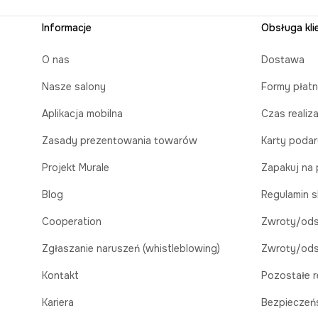
Informacje
Obsługa kli
O nas
Dostawa
Nasze salony
Formy płatn
Aplikacja mobilna
Czas realiz
Zasady prezentowania towarów
Karty poda
Projekt Murale
Zapakuj na 
Blog
Regulamin s
Cooperation
Zwroty/ods
Zgłaszanie naruszeń (whistleblowing)
Zwroty/ods
Kontakt
Pozostałe r
Kariera
Bezpieczeń