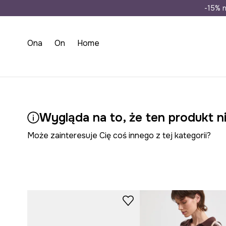
Wysyłka n
-15% n
Ona
On
Home
Wygląda na to, że ten produkt ni
Może zainteresuje Cię coś innego z tej kategorii?