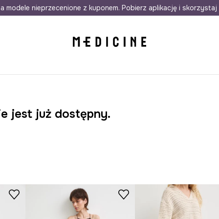
awet w 24h
a modele nieprzecenione z kuponem. Pobierz aplikację i skorzystaj 
Darmowa dostawa do salonów
30 d
e jest już dostępny.