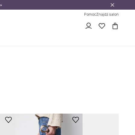
»
ni na zwrot
Pomoc
Znajdź salon