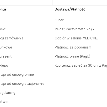
enta
Dostawa/Płatność
Kurier
ości
InPost Paczkomat® 24/7
acji zamówienia
Odbiór w salonie MEDICINE
runkowe
Płatność za pobraniem
prezent
Płatność online (PayU)
klepu
Kup teraz, zapłać za 30 dni z P
tąp od umowy online
tąp od umowy stacjonarnie
egulaminy
stwo