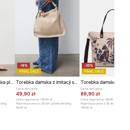
-16%
-35%
FINAL SALE
FINAL SALE
Torebka shopper damska pleciona
Torebka damska z imitacji skóry
Cena aktualna:
Cena aktualna:
49,90 zł
89,90 zł
Cena regularna:
159,90 zł
Cena regularna:
139,90 zł
iżką:
Najniższa cena z 30 dni przed obniżką:
Najniższa cena z 30 dni przed obn
59,90 zł
139,90 zł