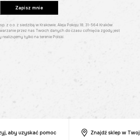
Zapisz mnie
z o.o. z siedzibą w Krakowie, Aleja Pokoju 18, 31-564 Kraków.
twarzanie przez nas Twoich danych do czasu cofnięcia zgody jest
 realizujemy tylko na terenie Polski.
zyj, aby uzyskać pomoc
Znajdź sklep w Twoj