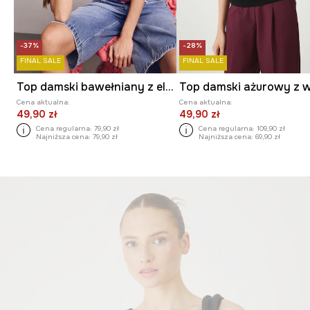
-37%
-28%
FINAL SALE
FINAL SALE
Top damski bawełniany z elastanem z kolekcji Kit Mizeres x Medicine
Cena aktualna:
Cena aktualna:
49,90 zł
49,90 zł
Cena regularna:
79,90 zł
Cena regularna:
109,90 zł
Najniższa cena:
79,90 zł
Najniższa cena:
69,90 zł