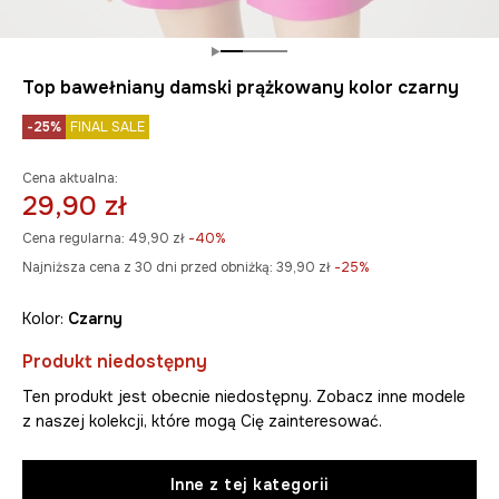
Top bawełniany damski prążkowany kolor czarny
-25%
FINAL SALE
Cena aktualna:
29,90 zł
Cena regularna:
49,90 zł
-40%
Najniższa cena z 30 dni przed obniżką:
39,90 zł
 -25%
Kolor:
czarny
Produkt niedostępny
Ten produkt jest obecnie niedostępny. Zobacz inne modele
z naszej kolekcji, które mogą Cię zainteresować.
Inne z tej kategorii