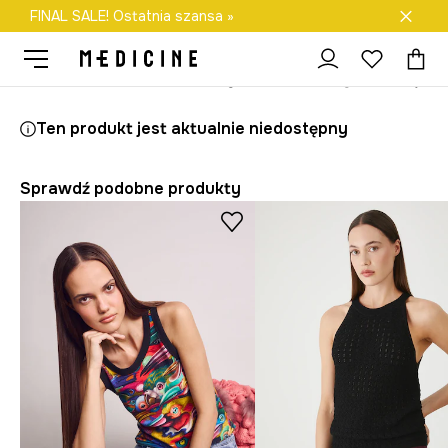
FINAL SALE! Ostatnia szansa »
Darmowa dostawa do salonów
Medicine
Ona
Odzież
Topy
Top b
Ten produkt jest aktualnie niedostępny
Sprawdź podobne produkty