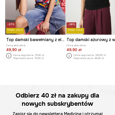
-37%
-28%
FINAL SALE
FINAL SALE
Top damski bawełniany z elastanem z kolekcji Kit Mizeres x Medicine
Cena aktualna:
Cena aktualna:
49,90 zł
49,90 zł
Cena regularna:
79,90 zł
Cena regularna:
109,90 zł
Najniższa cena:
79,90 zł
Najniższa cena:
69,90 zł
Odbierz
40 zł
na zakupy dla
nowych subskrybentów
Zapisz się do newslettera Medicine i otrzymaj