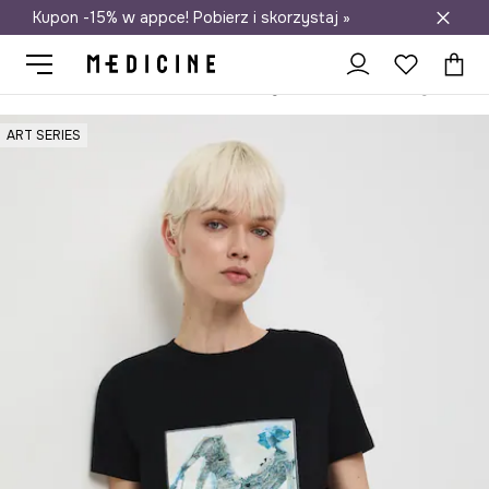
Kupon -15% w appce! Pobierz i skorzystaj »
Darmowa dostawa do salonów
Medicine
Ona
Odzież
T-shirty
ART SERIES