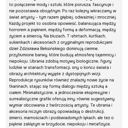
to połączenie mody i sztuki, które porusza, fascynuje i
nie pozostawia obojętnym. Po raz kolejny wkraczamy w
świat artysty – tym razem głębiej, odważniej i mroczniej.
Każdy projekt to osobna opowieść, balansująca między
horrorem a pięknem, między formą a deformacją, między
życiem a śmiercią. Na bluzach, T-shirtach, kurtkach,
sukienkach i akcesoriach z oryginalnymi reprodukcjami
dzieł Zdzisława Beksińskiego dominują ciemne,
przytłumione barwy, które budują atmosferę tajemnicy i
niepokoju. Ubrania zdobią motywy biologiczne, figury
ludzkie w stanach transformacji, sny o końcu świata i
obrazy architektury wyjęte z dystopijnych wizji.
Reprodukcje rysunków również znalazły nowe życie na
tkaninach, stając się formą dialogu między sztuką a
ciałem. Minimalistyczne, a jednocześnie ekspresyjne i
surrealistyczne grafiki oferują inny, równie sugestywny
wymiar obcowania z twórczością artysty. Te ubrania i
akcesoria niczym obrazy opowiadają o destrukcji,
śmierci, marnościach i podświadomych lękach, ale też o
pięknie zaklętym w brzydocie, niepokoju i metafizyce.