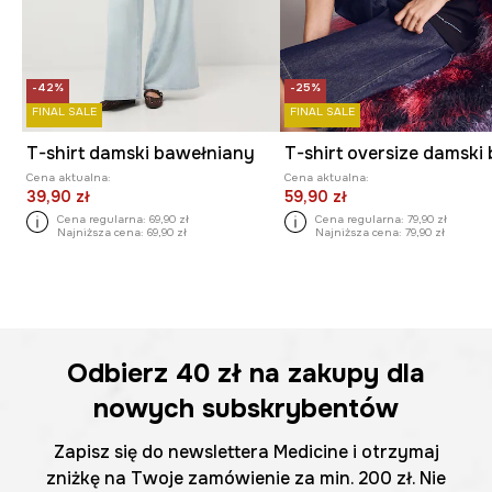
-42%
-25%
FINAL SALE
FINAL SALE
T-shirt damski bawełniany
Cena aktualna:
Cena aktualna:
39,90 zł
59,90 zł
Cena regularna:
69,90 zł
Cena regularna:
79,90 zł
Najniższa cena:
69,90 zł
Najniższa cena:
79,90 zł
Odbierz
40 zł
na zakupy dla
nowych subskrybentów
Zapisz się do newslettera Medicine i otrzymaj
zniżkę na Twoje zamówienie za min. 200 zł. Nie