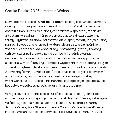
Opis kolekcji
Grafika Polska 2026 – Marcela Wokan
Nowa odsłona kolekcji
Grafika Polska
to kolejny krok w poszukiwaniu
świeżych form wyrazu na styku sztuki i mody. Projekt powstał w
oparciu o Bank Grafik Medicine i jest efektem współpracy z polskimi
artystami wizualnymi, którzy przenoszą autorski język sztuki na
formy użytkowe. Stanowi przestrzeń dla eksperymentu, indywidualnej
narracji i swobodnej ekspresji, w której ubranie staje się nośnikiem
znaczeń. Zaproszeni do współpracy ilustratorzy, graficy i twórcy
cyfrowi stworzyli projekty pełne symboliki i zróżnicowanych
inspiracji. Autorskie grafiki polskich artystów zamieniają ubrania i
akcesoria w manifesty stylu, emocji i wyobraźni. Natura spotyka się tu
z miejskim rytmem, folklor z surrealizmem, a indywidualna wrażliwość
z odważną formą. Każda praca funkcjonuje jako odrębna opowieść:
autonomiczna, rozpoznawalna i osadzona w indywidualnej
wrażliwości autora. Kolekcja nie narzuca jednego stylu, lecz pokazuje
bogactwo współczesnej polskiej grafiki artystycznej.
W tegorocznej odsłonie kolekcji Grafika Polska znalazły się prace
wymienionych poniżej artystów i artystek: Marcin Kulesza, Katarzyna
Wróbel, Agnieszka Łońska, Joanna Rosado, Aleksandra Czarny,
Jagoda Pecela, Ania Stanisz, Joanna Gniady, Paulina Kmak–Domiter,
Marcela Wokan, Agnieszka Serwicka, Lola Styrylska, Dariusz Krzak