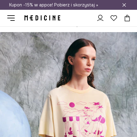
Kupon -15% w appce! Pobierz i skorzystaj »
Darmowa dostawa do salonów
Medicine
Ona
Odzież
T-shirty