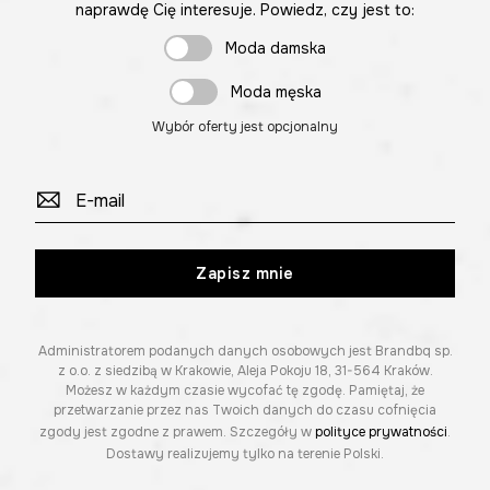
naprawdę Cię interesuje. Powiedz, czy jest to:
Moda damska
Moda męska
Wybór oferty jest opcjonalny
Zapisz mnie
Administratorem podanych danych osobowych jest Brandbq sp.
z o.o. z siedzibą w Krakowie, Aleja Pokoju 18, 31-564 Kraków.
Możesz w każdym czasie wycofać tę zgodę. Pamiętaj, że
przetwarzanie przez nas Twoich danych do czasu cofnięcia
zgody jest zgodne z prawem. Szczegóły w
polityce prywatności
.
Dostawy realizujemy tylko na terenie Polski.