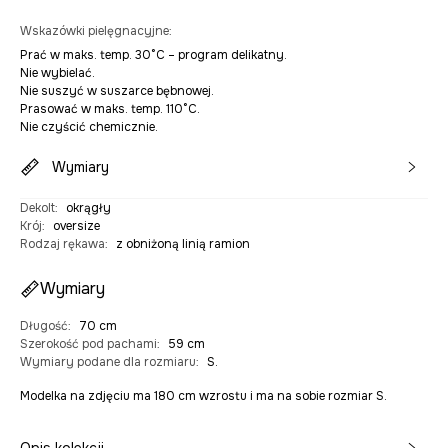
Wskazówki pielęgnacyjne
:
Prać w maks. temp. 30°C – program delikatny.
Nie wybielać.
Nie suszyć w suszarce bębnowej.
Prasować w maks. temp. 110°C.
Nie czyścić chemicznie.
Wymiary
Dekolt
:
okrągły
Krój
:
oversize
Rodzaj rękawa
:
z obniżoną linią ramion
Wymiary
Długość
:
70 cm
Szerokość pod pachami
:
59 cm
Wymiary podane dla rozmiaru
:
S.
Modelka na zdjęciu ma 180 cm wzrostu i ma na sobie rozmiar S.