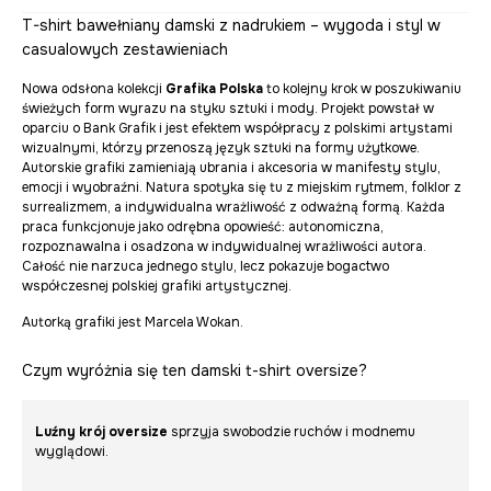
T-shirt bawełniany damski z nadrukiem – wygoda i styl w
casualowych zestawieniach
Nowa odsłona kolekcji
Grafika Polska
to kolejny krok w poszukiwaniu
świeżych form wyrazu na styku sztuki i mody. Projekt powstał w
oparciu o Bank Grafik i jest efektem współpracy z polskimi artystami
wizualnymi, którzy przenoszą język sztuki na formy użytkowe.
Autorskie grafiki zamieniają ubrania i akcesoria w manifesty stylu,
emocji i wyobraźni. Natura spotyka się tu z miejskim rytmem, folklor z
surrealizmem, a indywidualna wrażliwość z odważną formą. Każda
praca funkcjonuje jako odrębna opowieść: autonomiczna,
rozpoznawalna i osadzona w indywidualnej wrażliwości autora.
Całość nie narzuca jednego stylu, lecz pokazuje bogactwo
współczesnej polskiej grafiki artystycznej.
Autorką grafiki jest Marcela Wokan.
Czym wyróżnia się ten damski t-shirt oversize?
Luźny krój oversize
sprzyja swobodzie ruchów i modnemu
wyglądowi.