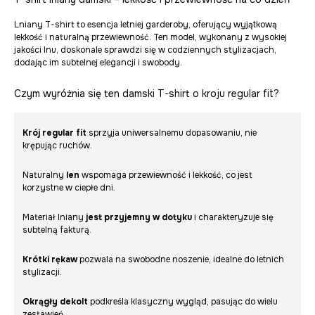
Lniany T-shirt to esencja letniej garderoby, oferujący wyjątkową
lekkość i naturalną przewiewność. Ten model, wykonany z wysokiej
jakości lnu, doskonale sprawdzi się w codziennych stylizacjach,
dodając im subtelnej elegancji i swobody.
Czym wyróżnia się ten damski T-shirt o kroju regular fit?
Krój regular fit
sprzyja uniwersalnemu dopasowaniu, nie
krępując ruchów.
Naturalny
len
wspomaga przewiewność i lekkość, co jest
korzystne w ciepłe dni.
Materiał lniany
jest przyjemny w dotyku
i charakteryzuje się
subtelną fakturą.
Krótki rękaw
pozwala na swobodne noszenie, idealne do letnich
stylizacji.
Okrągły dekolt
podkreśla klasyczny wygląd, pasując do wielu
zestawień.