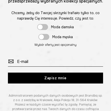
przedsprzedaży wybranych kolekcji specjalnych.
Chcemy, żeby do Twojej skrzynki trafiało tylko to, co
naprawdę Cię interesuje. Powiedz, czy jest to:
Moda damska
Moda męska
Wybór oferty jest opcjonalny
Zapisz mnie
Administratorem podanych danych osobowych jest Brandbq sp.
z o.o. z siedzibą w Krakowie, Aleja Pokoju 18, 31-564 Kraków.
Możesz w każdym czasie wycofać tę zgodę. Pamiętaj, że
przetwarzanie przez nas Twoich danych do czasu cofnięcia