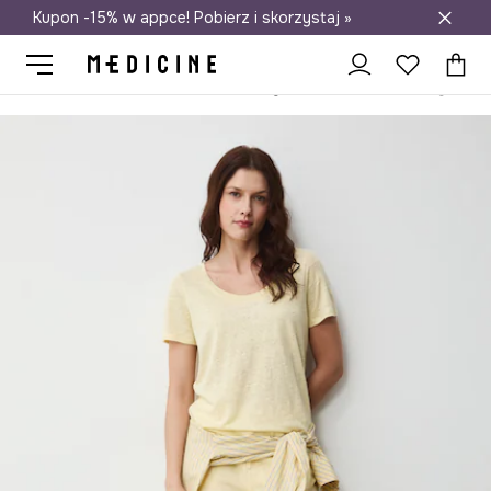
Kupon -15% w appce! Pobierz i skorzystaj »
Darmowa dostawa do salonów
Medicine
Ona
Odzież
T-shirty
T-shirt damski lniany