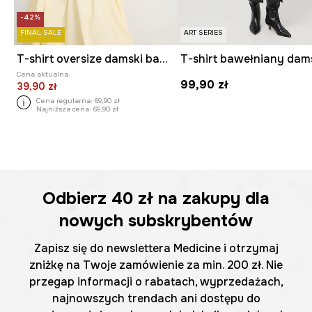
-42%
FINAL SALE
ART SERIES
T-shirt oversize damski bawełniany z elastanem
Cena aktualna:
99,90 zł
39,90 zł
Cena regularna:
69,90 zł
Najniższa cena:
69,90 zł
Odbierz
40 zł
na zakupy dla
nowych subskrybentów
Zapisz się do newslettera Medicine i otrzymaj
zniżkę na Twoje zamówienie za min. 200 zł. Nie
przegap informacji o rabatach, wyprzedażach,
najnowszych trendach ani dostępu do