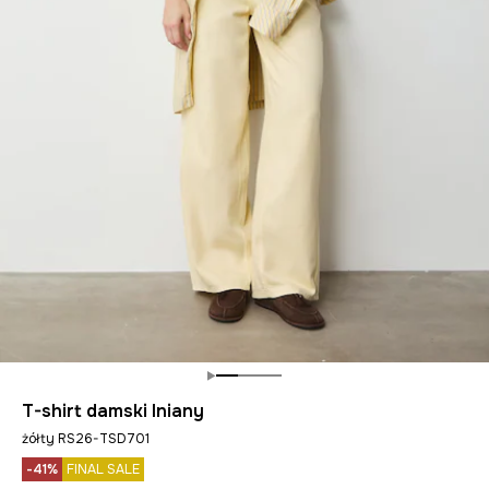
T-shirt damski lniany
żółty RS26-TSD701
-41%
FINAL SALE