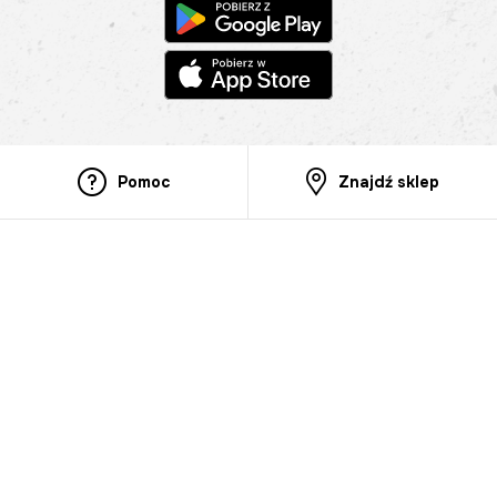
Pomoc
Znajdź sklep
Informacje
O nas
Nasze salony
Aplikacja mobilna
Zasady prezentowania towarów
Projekt Murale