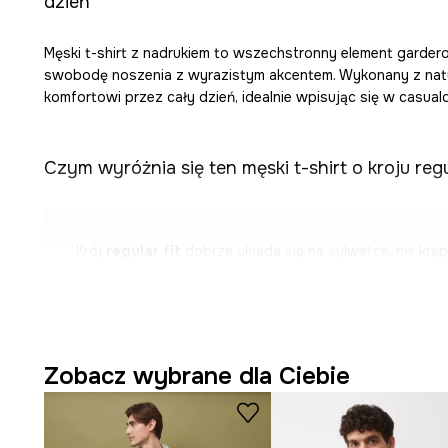
dzień
Męski t-shirt z nadrukiem to wszechstronny element gardero
swobodę noszenia z wyrazistym akcentem. Wykonany z natu
komfortowi przez cały dzień, idealnie wpisując się w casualo
Czym wyróżnia się ten męski t-shirt o kroju regu
Krój
regular fit
dobrze układa się na sylwetce, nie krę
Wykonanie z
bawełnianej dzianiny
sprzyja miękkości 
przewiewności.
Krótki rękaw
to idealne rozwiązanie na ciepłe dni, doda
Zobacz wybrane dla Ciebie
stylizacji.
Okrągły dekolt
podkreśla uniwersalny charakter koszulk