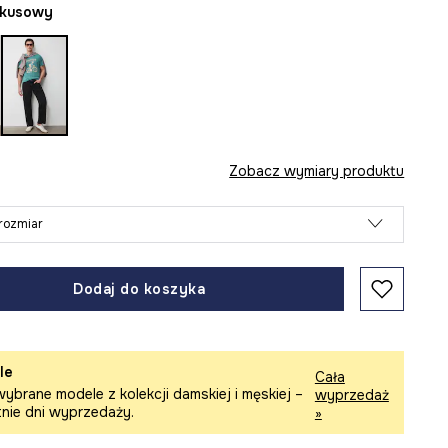
rkusowy
Zobacz wymiary produktu
rozmiar
Dodaj do koszyka
le
Cała
ybrane modele z kolekcji damskiej i męskiej –
wyprzedaż
tnie dni wyprzedaży.
»