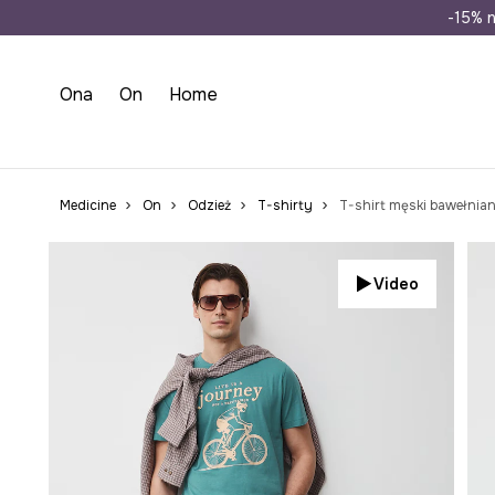
Wysyłka n
-15% n
Ona
On
Home
Medicine
On
Odzież
T-shirty
T-shirt męski bawełnia
Video