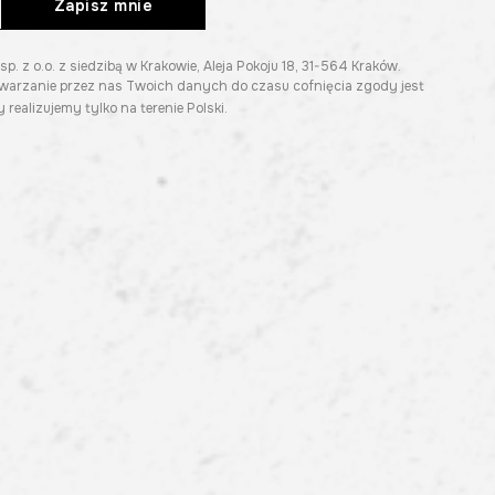
Zapisz mnie
z o.o. z siedzibą w Krakowie, Aleja Pokoju 18, 31-564 Kraków.
twarzanie przez nas Twoich danych do czasu cofnięcia zgody jest
 realizujemy tylko na terenie Polski.