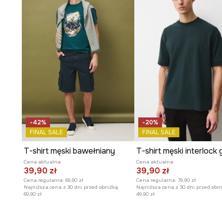
codzienne noszenie.
Wyrazisty nadruk
z motywem rowerowym nadaje kosz
wyglądu.
Uniwersalny fason
łatwo dopasowuje się
do wielu co
-42%
-20%
FINAL SALE
FINAL SALE
T-shirt męski bawełniany
T-shirt męski interlock 
Cena aktualna:
Cena aktualna:
39,90 zł
39,90 zł
Cena regularna:
69,90 zł
Cena regularna:
79,90 zł
Najniższa cena z 30 dni przed obniżką:
Najniższa cena z 30 dni przed obni
69,90 zł
49,90 zł