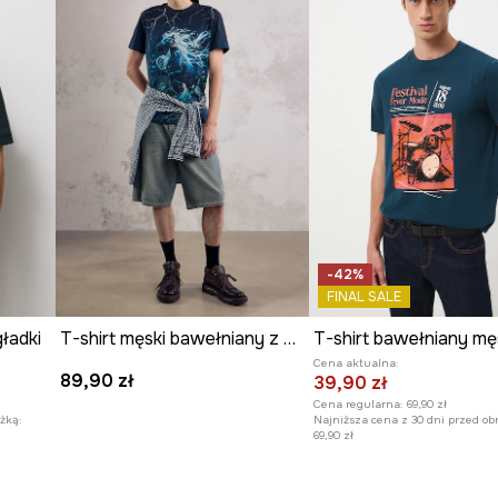
ulce oryginalnego
dziennych zestawień.
-42%
FINAL SALE
gładki
T-shirt męski bawełniany z elastanem z kolekcji Mythical Creatures
Cena aktualna:
89,90 zł
39,90 zł
Cena regularna:
69,90 zł
żką:
Najniższa cena z 30 dni przed ob
69,90 zł