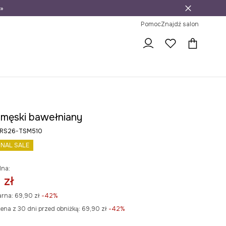
»
ni na zwrot
Pomoc
Znajdź salon
t męski bawełniany
 RS26-TSM510
INAL SALE
lna:
 zł
arna:
69,90 zł
-42%
ena z 30 dni przed obniżką:
69,90 zł
 -42%