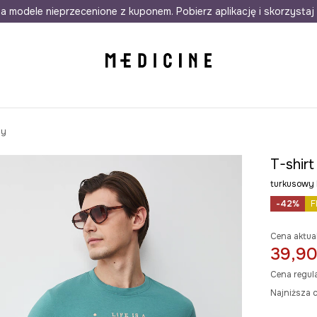
awet w 24h
a modele nieprzecenione z kuponem. Pobierz aplikację i skorzystaj 
Darmowa dostawa do salonów
30 d
ny
T-shir
turkusowy
-42%
F
Cena aktua
39,90
Cena regul
Najniższa c