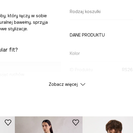
Rodzaj koszulki
by, który łączy w sobie
ralnej bawełny, sprzyja
we stylizacje.
DANE PRODUKTU
lar fit?
Kolor
ID Produktu
RS26
pując ruchów.
Zobacz więcej
Producent
w dotyku i
jące lekkości
i, ułatwiając