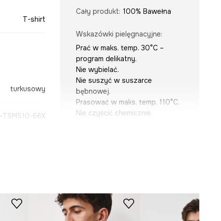
Cały produkt
:
100% Bawełna
T-shirt
Wskazówki pielęgnacyjne
:
Prać w maks. temp. 30°C –
program delikatny.
Nie wybielać.
Nie suszyć w suszarce
turkusowy
bębnowej.
Prasować w maks. temp. 110°C.
Nie czyścić chemicznie.
-TSM510-66X
KRÓJ
Dekolt
:
okrągły
Krój
:
regular fit
WYMIARY