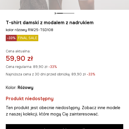
T-shirt damski z modalem z nadrukiem
kolor różowy RW25-TSD108
-33%
FINAL SALE
Cena aktualna:
59,90 zł
Cena regularna:
89,90 zł
-33%
Najniższa cena z 30 dni przed obniżką:
89,90 zł
 -33%
Kolor:
różowy
Produkt niedostępny
Ten produkt jest obecnie niedostępny. Zobacz inne modele
z naszej kolekcji, które mogą Cię zainteresować.