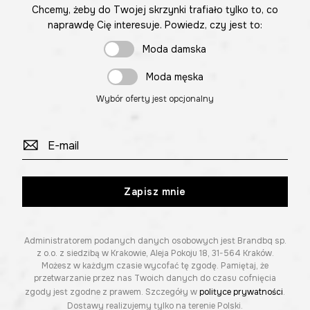
Chcemy, żeby do Twojej skrzynki trafiało tylko to, co
naprawdę Cię interesuje. Powiedz, czy jest to:
Moda damska
Moda męska
Wybór oferty jest opcjonalny
Zapisz mnie
Administratorem podanych danych osobowych jest Brandbq sp.
z o.o. z siedzibą w Krakowie, Aleja Pokoju 18, 31-564 Kraków.
Możesz w każdym czasie wycofać tę zgodę. Pamiętaj, że
przetwarzanie przez nas Twoich danych do czasu cofnięcia
zgody jest zgodne z prawem. Szczegóły w
polityce prywatności
.
Dostawy realizujemy tylko na terenie Polski.