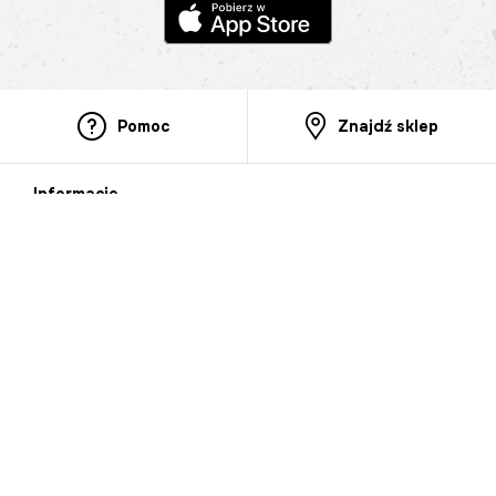
Pomoc
Znajdź sklep
Informacje
O nas
Nasze salony
Aplikacja mobilna
Zasady prezentowania towarów
Projekt Murale
Blog