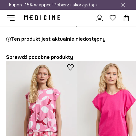
Kupon -15% w appce! Pobierz i skorzystaj »
Darmowa dostawa do salonów
Medicine
Ona
Odzież
T-shirty
Ten produkt jest aktualnie niedostępny
Sprawdź podobne produkty