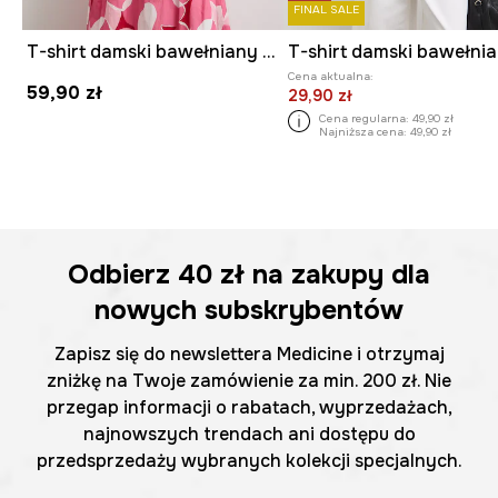
FINAL SALE
T-shirt damski bawełniany w kwiaty
T-shirt damski bawełni
Cena aktualna:
59,90 zł
29,90 zł
Cena regularna:
49,90 zł
Najniższa cena:
49,90 zł
Odbierz
40 zł
na zakupy dla
nowych subskrybentów
Zapisz się do newslettera Medicine i otrzymaj
zniżkę na Twoje zamówienie za min. 200 zł. Nie
przegap informacji o rabatach, wyprzedażach,
najnowszych trendach ani dostępu do
przedsprzedaży wybranych kolekcji specjalnych.