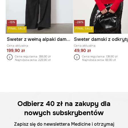
-13%
-28%
FINAL SALE
FINAL SALE
Sweter z wełną alpaki damski melanżowy
Cena aktualna:
Cena aktualna:
199,90 zł
49,90 zł
Cena regularna:
399,90 zł
Cena regularna:
139,90 zł
Najniższa cena:
229,90 zł
Najniższa cena:
69,90 zł
Odbierz
40 zł
na zakupy dla
nowych subskrybentów
Zapisz się do newslettera Medicine i otrzymaj