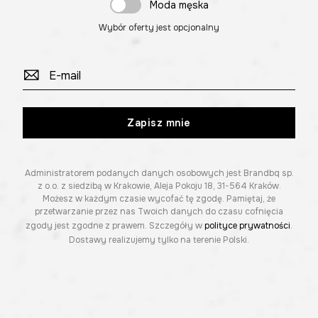
Moda męska
Wybór oferty jest opcjonalny
Zapisz mnie
Administratorem podanych danych osobowych jest Brandbq sp.
z o.o. z siedzibą w Krakowie, Aleja Pokoju 18, 31-564 Kraków.
Możesz w każdym czasie wycofać tę zgodę. Pamiętaj, że
przetwarzanie przez nas Twoich danych do czasu cofnięcia
zgody jest zgodne z prawem. Szczegóły w
polityce prywatności
.
Dostawy realizujemy tylko na terenie Polski.