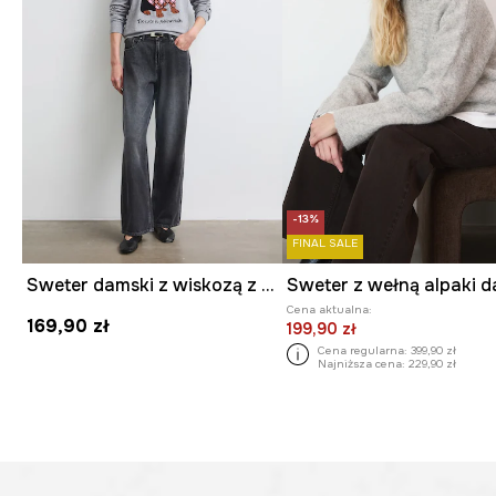
-13%
FINAL SALE
Sweter damski z wiskozą z motywem zwierzęcym
Cena aktualna:
169,90 zł
199,90 zł
Cena regularna:
399,90 zł
Najniższa cena:
229,90 zł