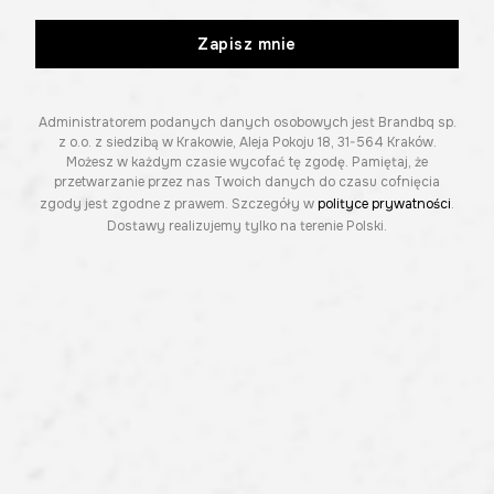
Zapisz mnie
Administratorem podanych danych osobowych jest Brandbq sp.
z o.o. z siedzibą w Krakowie, Aleja Pokoju 18, 31-564 Kraków.
Możesz w każdym czasie wycofać tę zgodę. Pamiętaj, że
przetwarzanie przez nas Twoich danych do czasu cofnięcia
zgody jest zgodne z prawem. Szczegóły w
polityce prywatności
.
Dostawy realizujemy tylko na terenie Polski.