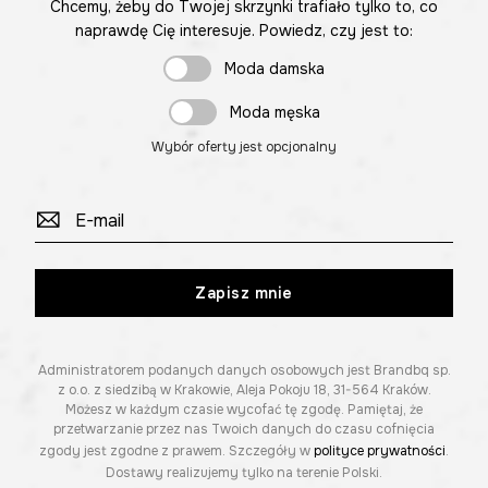
Chcemy, żeby do Twojej skrzynki trafiało tylko to, co
naprawdę Cię interesuje. Powiedz, czy jest to:
Moda damska
Moda męska
Wybór oferty jest opcjonalny
Zapisz mnie
Administratorem podanych danych osobowych jest Brandbq sp.
z o.o. z siedzibą w Krakowie, Aleja Pokoju 18, 31-564 Kraków.
Możesz w każdym czasie wycofać tę zgodę. Pamiętaj, że
przetwarzanie przez nas Twoich danych do czasu cofnięcia
zgody jest zgodne z prawem. Szczegóły w
polityce prywatności
.
Dostawy realizujemy tylko na terenie Polski.