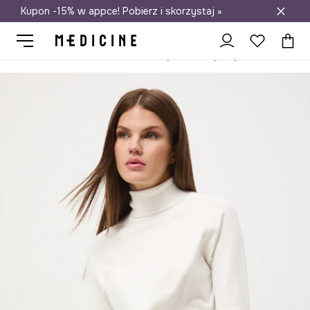
Kupon -15% w appce! Pobierz i skorzystaj »
Darmowa dostawa do salonów
Medicine
Ona
Odzież
Swetry
Przez głowę