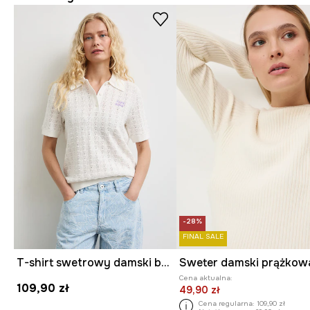
-28%
FINAL SALE
T-shirt swetrowy damski bawełniany ażurowy
Sweter damski prążko
Cena aktualna:
109,90 zł
49,90 zł
Cena regularna:
109,90 zł