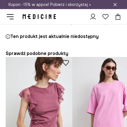
Kupon -15% w appce! Pobierz i skorzystaj »
Darmowa dostawa do salonów
Medicine
Ona
Odzież
T-shirty
Ten produkt jest aktualnie niedostępny
Sprawdź podobne produkty