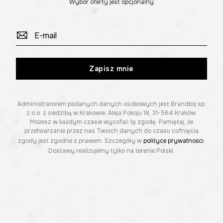
Wybór oferty jest opcjonalny
Zapisz mnie
Administratorem podanych danych osobowych jest Brandbq sp.
z o.o. z siedzibą w Krakowie, Aleja Pokoju 18, 31-564 Kraków.
Możesz w każdym czasie wycofać tę zgodę. Pamiętaj, że
przetwarzanie przez nas Twoich danych do czasu cofnięcia
zgody jest zgodne z prawem. Szczegóły w
polityce prywatności
.
Dostawy realizujemy tylko na terenie Polski.