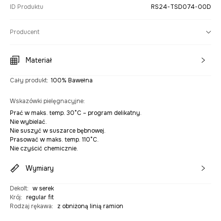
ID Produktu
RS24-TSD074-00D
Producent
Materiał
Cały produkt
:
100% Bawełna
Wskazówki pielęgnacyjne
:
Prać w maks. temp. 30°C – program delikatny.
Nie wybielać.
Nie suszyć w suszarce bębnowej.
Prasować w maks. temp. 110°C.
Nie czyścić chemicznie.
Wymiary
Dekolt
:
w serek
Krój
:
regular fit
Rodzaj rękawa
:
z obniżoną linią ramion