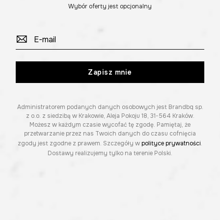
Wybór oferty jest opcjonalny
Zapisz mnie
Administratorem podanych danych osobowych jest Brandbq sp.
z o.o. z siedzibą w Krakowie, Aleja Pokoju 18, 31-564 Kraków.
Możesz w każdym czasie wycofać tę zgodę. Pamiętaj, że
przetwarzanie przez nas Twoich danych do czasu cofnięcia
zgody jest zgodne z prawem. Szczegóły w
polityce prywatności
.
Dostawy realizujemy tylko na terenie Polski.