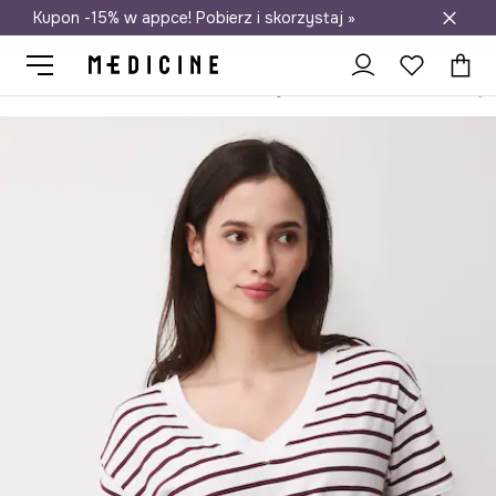
Kupon -15% w appce! Pobierz i skorzystaj »
Darmowa dostawa do salonów
Medicine
Ona
Odzież
T-shirty
T-shirt damski bawełniany