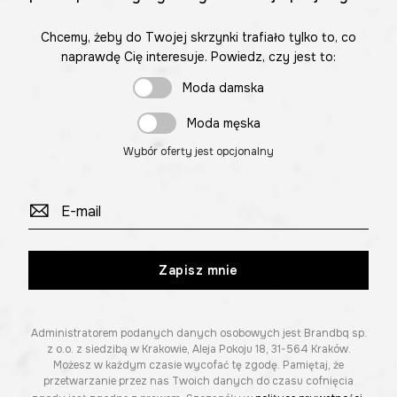
Chcemy, żeby do Twojej skrzynki trafiało tylko to, co
naprawdę Cię interesuje. Powiedz, czy jest to:
Moda damska
Moda męska
Wybór oferty jest opcjonalny
Zapisz mnie
Administratorem podanych danych osobowych jest Brandbq sp.
z o.o. z siedzibą w Krakowie, Aleja Pokoju 18, 31-564 Kraków.
Możesz w każdym czasie wycofać tę zgodę. Pamiętaj, że
przetwarzanie przez nas Twoich danych do czasu cofnięcia