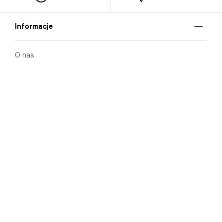
Informacje
O nas
Nasze salony
Aplikacja mobilna
Zasady prezentowania towarów
Projekt Murale
Blog
Cooperation
Zgłaszanie naruszeń (whistleblowing)
Kontakt