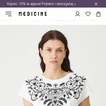
Kupon -15% w appce! Pobierz i skorzystaj »
Darmowa dostawa do salonów
Medicine
Ona
Odzież
T-shirty