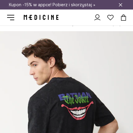
Kupon -15% w appce! Pobierz i skorzystaj »
Darmowa dostawa do salonów
Medicine
On
Odzież
T-shirty
T-shirt bawełniany męski Ba