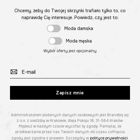
Chcemy, żeby do Twojej skrzynki trafiało tylko to, co
naprawdę Cię interesuje. Powiedz, czy jest to:
Moda damska
Moda męska
Wybór oferty jest opcjonalny
Zapisz mnie
Administratorem podanych danych osobowych jest Brandbq sp.
z o.o. z siedzibą w Krakowie, Aleja Pokoju 18, 31-564 Kraków.
Możesz w każdym czasie wycofać tę zgodę. Pamiętaj, że
przetwarzanie przez nas Twoich danych do czasu cofnięcia
zgody jest zgodne z prawem. Szczegóły w
polityce prywatności
.