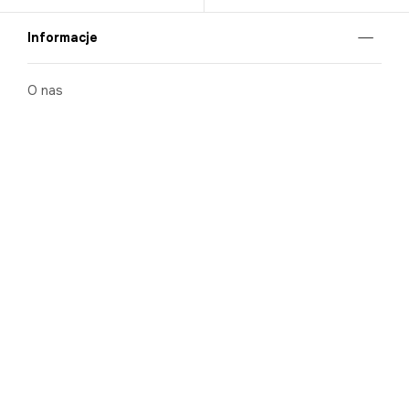
Informacje
O nas
Nasze salony
Aplikacja mobilna
Zasady prezentowania towarów
Projekt Murale
Blog
Cooperation
Zgłaszanie naruszeń (whistleblowing)
Kontakt
Kariera