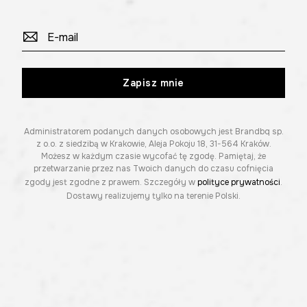
Zapisz mnie
Administratorem podanych danych osobowych jest Brandbq sp.
z o.o. z siedzibą w Krakowie, Aleja Pokoju 18, 31-564 Kraków.
Możesz w każdym czasie wycofać tę zgodę. Pamiętaj, że
przetwarzanie przez nas Twoich danych do czasu cofnięcia
zgody jest zgodne z prawem. Szczegóły w
polityce prywatności
.
Dostawy realizujemy tylko na terenie Polski.