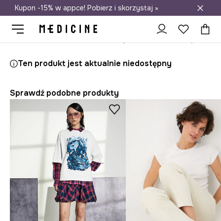
Kupon -15% w appce! Pobierz i skorzystaj »
Darmowa dostawa do salonów
Medicine
Ona
Odzież
T-shirty
Ten produkt jest aktualnie niedostępny
Sprawdź podobne produkty