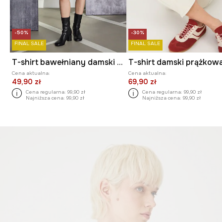
-50%
-30%
FINAL SALE
FINAL SALE
T-shirt bawełniany damski z kolekcji Tajemniczy Świat Medicine
Cena aktualna:
Cena aktualna:
49,90 zł
69,90 zł
Cena regularna:
99,90 zł
Cena regularna:
99,90 zł
Najniższa cena:
99,90 zł
Najniższa cena:
99,90 zł