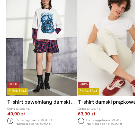
-50%
-30%
FINAL SALE
FINAL SALE
T-shirt bawełniany damski z kolekcji Tajemniczy Świat Medicine
Cena aktualna:
Cena aktualna:
49,90 zł
69,90 zł
Cena regularna:
99,90 zł
Cena regularna:
99,90 zł
Najniższa cena:
99,90 zł
Najniższa cena:
99,90 zł