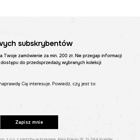
wych subskrybentów
na Twoje zamówienie za min. 200 zł. Nie przegap informacji
 dostępu do przedsprzedaży wybranych kolekcji
naprawdę Cię interesuje. Powiedz, czy jest to:
Zapisz mnie
z o.o. z siedzibą w Krakowie, Aleja Pokoju 18, 31-564 Kraków.