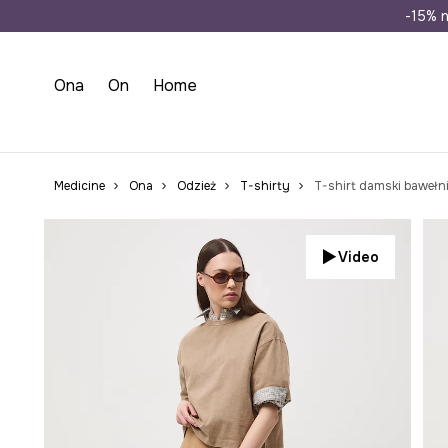
Wysyłka n
-15% n
Ona
On
Home
Medicine
Ona
Odzież
T-shirty
T-shirt damski bawełn
Video