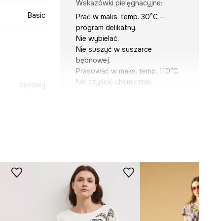
Wskazówki pielęgnacyjne
:
Basic
Prać w maks. temp. 30°C –
program delikatny.
Nie wybielać.
Nie suszyć w suszarce
bębnowej.
Prasować w maks. temp. 110°C.
Nie czyścić chemicznie.
beżowy
-TSD063-80X
KRÓJ
Dekolt
:
okrągły
Krój
:
oversize
Rodzaj rękawa
:
z obniżoną linią
ramion
WYMIARY