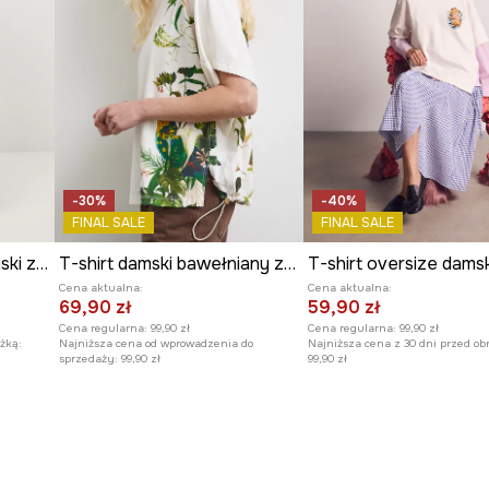
czenie t-shirtu z
-30%
-40%
FINAL SALE
FINAL SALE
T-shirt bawełniany damski z kolekcji Eviva L'arte
T-shirt damski bawełniany z elastanem
Cena aktualna:
Cena aktualna:
69,90 zł
59,90 zł
Cena regularna:
99,90 zł
Cena regularna:
99,90 zł
żką:
Najniższa cena od wprowadzenia do
Najniższa cena z 30 dni przed ob
sprzedaży:
99,90 zł
99,90 zł