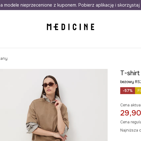
awet w 24h
a modele nieprzecenione z kuponem. Pobierz aplikację i skorzystaj 
Darmowa dostawa do salonów
30 d
iany
T-shir
beżowy R
-57%
F
Cena aktua
29,90
Cena regul
Najniższa c