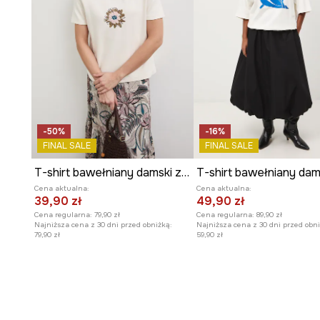
noszeniu.
Wzór z efektem sprania
w beżowym kolorze ułatwia łą
innymi elementami garderoby.
-50%
-16%
FINAL SALE
FINAL SALE
T-shirt bawełniany damski z elastanem interlock
Cena aktualna:
Cena aktualna:
39,90 zł
49,90 zł
Cena regularna:
79,90 zł
Cena regularna:
89,90 zł
Najniższa cena z 30 dni przed obniżką:
Najniższa cena z 30 dni przed obni
79,90 zł
59,90 zł