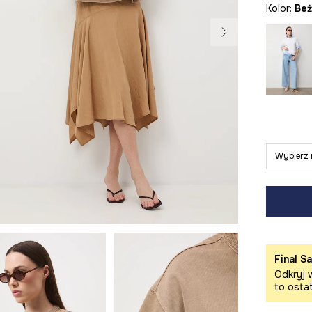
Kolor:
be
Wybierz 
Final Sa
Odkryj w
to osta