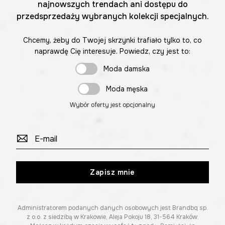
najnowszych trendach ani dostępu do
przedsprzedaży wybranych kolekcji specjalnych.
Chcemy, żeby do Twojej skrzynki trafiało tylko to, co
naprawdę Cię interesuje. Powiedz, czy jest to:
Moda damska
Moda męska
Wybór oferty jest opcjonalny
Zapisz mnie
Administratorem podanych danych osobowych jest Brandbq sp.
z o.o. z siedzibą w Krakowie, Aleja Pokoju 18, 31-564 Kraków.