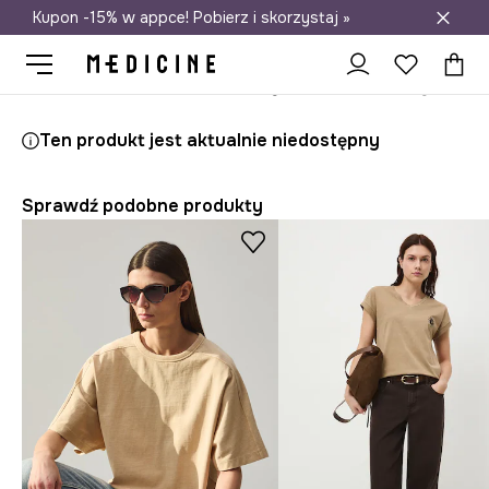
Kupon -15% w appce! Pobierz i skorzystaj »
Darmowa dostawa do salonów
Medicine
Ona
Odzież
T-shirty
Ten produkt jest aktualnie niedostępny
Sprawdź podobne produkty