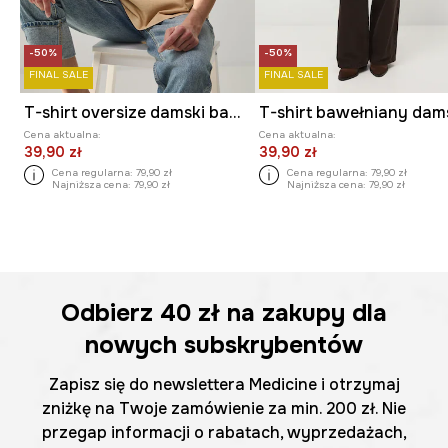
-50%
-50%
FINAL SALE
FINAL SALE
T-shirt oversize damski bawełniany
Cena aktualna:
Cena aktualna:
39,90 zł
39,90 zł
Cena regularna:
79,90 zł
Cena regularna:
79,90 zł
Najniższa cena:
79,90 zł
Najniższa cena:
79,90 zł
Odbierz
40 zł
na zakupy dla
nowych subskrybentów
Zapisz się do newslettera Medicine i otrzymaj
zniżkę na Twoje zamówienie za min. 200 zł. Nie
przegap informacji o rabatach, wyprzedażach,