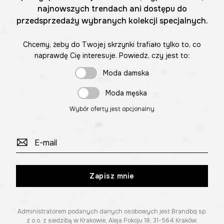
najnowszych trendach ani dostępu do
przedsprzedaży wybranych kolekcji specjalnych.
Chcemy, żeby do Twojej skrzynki trafiało tylko to, co
naprawdę Cię interesuje. Powiedz, czy jest to:
Moda damska
Moda męska
Wybór oferty jest opcjonalny
Zapisz mnie
Administratorem podanych danych osobowych jest Brandbq sp.
z o.o. z siedzibą w Krakowie, Aleja Pokoju 18, 31-564 Kraków.