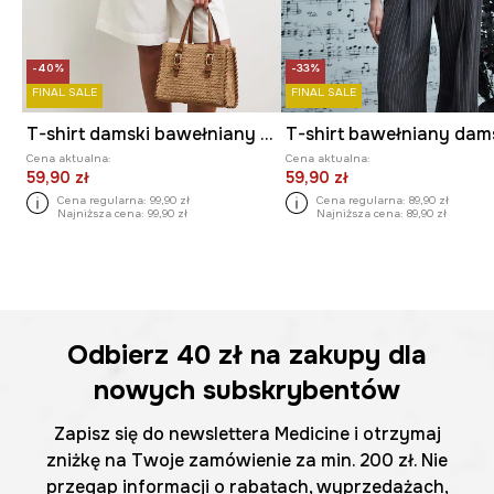
-40%
-33%
FINAL SALE
FINAL SALE
T-shirt damski bawełniany z elastanem z motywem roślinnym
Cena aktualna:
Cena aktualna:
59,90 zł
59,90 zł
Cena regularna:
99,90 zł
Cena regularna:
89,90 zł
Najniższa cena:
99,90 zł
Najniższa cena:
89,90 zł
Odbierz
40 zł
na zakupy dla
nowych subskrybentów
Zapisz się do newslettera Medicine i otrzymaj
zniżkę na Twoje zamówienie za min. 200 zł. Nie
przegap informacji o rabatach, wyprzedażach,