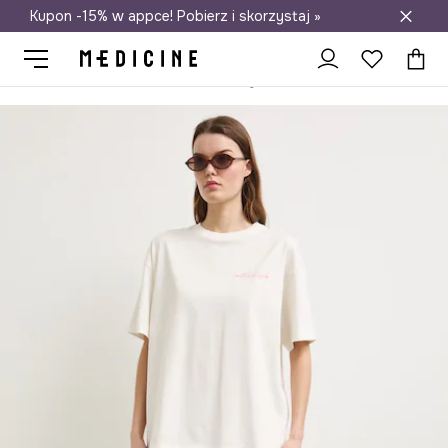
Kupon -15% w appce! Pobierz i skorzystaj »
Darmowa dostawa do salonów
Medicine
Ona
Odzież
T-shirty