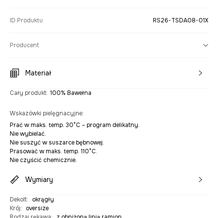
ID Produktu
RS26-TSDA08-01X
Producent
Materiał
Cały produkt
:
100% Bawełna
Wskazówki pielęgnacyjne
:
Prać w maks. temp. 30°C – program delikatny.
Nie wybielać.
Nie suszyć w suszarce bębnowej.
Prasować w maks. temp. 110°C.
Nie czyścić chemicznie.
Wymiary
Dekolt
:
okrągły
Krój
:
oversize
Rodzaj rękawa
:
z obniżoną linią ramion