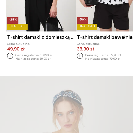
-28%
-50%
FINAL SALE
FINAL SALE
T-shirt damski z domieszką wełny merino i kaszmiru
T-shirt damski bawełni
Cena aktualna:
Cena aktualna:
49,90 zł
39,90 zł
Cena regularna:
139,90 zł
Cena regularna:
79,90 zł
Najniższa cena:
69,90 zł
Najniższa cena:
79,90 zł