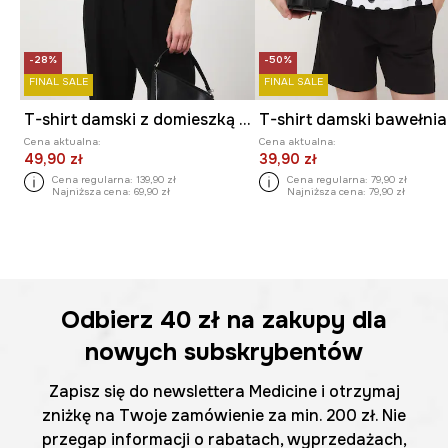
-28%
-50%
FINAL SALE
FINAL SALE
T-shirt damski z domieszką wełny merino i kaszmiru
T-shirt damski bawełni
Cena aktualna:
Cena aktualna:
49,90 zł
39,90 zł
Cena regularna:
139,90 zł
Cena regularna:
79,90 zł
Najniższa cena:
69,90 zł
Najniższa cena:
79,90 zł
Odbierz
40 zł
na zakupy dla
nowych subskrybentów
Zapisz się do newslettera Medicine i otrzymaj
zniżkę na Twoje zamówienie za min. 200 zł. Nie
przegap informacji o rabatach, wyprzedażach,