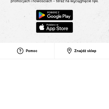
promocjach i nowościach – teraz na wyciągnięcie ręki.
Pomoc
Znajdź sklep
Informacje
O nas
Nasze salony
Aplikacja mobilna
Zasady prezentowania towarów