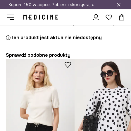
Kupon -15% w appce! Pobierz i skorzystaj »
Darmowa dostawa do salonów
Medicine
Ona
Odzież
T-shirty
Ten produkt jest aktualnie niedostępny
Sprawdź podobne produkty