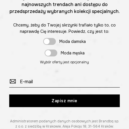
najnowszych trendach ani dostępu do
przedsprzedaży wybranych kolekcji specjalnych.
Chcemy, żeby do Twojej skrzynki trafiało tylko to, co
naprawdę Cię interesuje. Powiedz, czy jest to:
Moda damska
Moda męska
Wybór oferty jest opcjonalny
Zapisz mnie
Administratorem podanych danych osobowych jest Brandbq sp.
z o.o. z siedzibą w Krakowie, Aleja Pokoju 18, 31-564 Kraków.