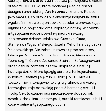
Kolekcja
Eviva L'arte 2025
została poświęcona dziełom
przełomu XIX i XX w., które odcisnęły ślad na historii
designu i architektury.
Art Nouveau
, znana w Polsce
jako
secesja
, to prawdziwa eksplozja indywidualizmu i
wyobraźni - zrewolucjonizowała sztukę, wprowadzając
płynne linie, asymetrię oraz inspiracje naturą. W hołdzie
artystycznej epoce powstały nadruki i wzory
inspirowane dziełami mistrzów: Gustava Klimta,
Stanisława Wyspiańskiego, Józefa Mehoffera czy Jacka
Malczewskiego. Nie zabrakło również prac artystów,
takich jak Alphonse Mucha, Egon Schiele, Georges de
Feure czy Théophile Alexandre Steinlen. Zafascynowani
organicznymi formami, czerpali inspiracje z natury,
tworząc dzieła, które łączyły piękno z funkcjonalnością.
W kolekcji znalazły się m.in. T-shirty, bluzy, kurtki i
koszule - ich intensywne kolory, wyrafinowane wzory i
fantazyjne kroje pozwalają poczuć harmonię sztuki i
mody. Całość uzupełniają nietuzinkowe dodatki, jak
czapki z daszkiem, kosmetyczki, butelki termiczne, kubki i
koce – pełne artystycznego ducha.