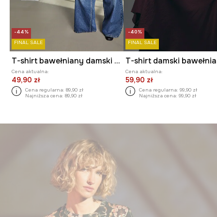
-44%
-40%
FINAL SALE
FINAL SALE
T-shirt bawełniany damski z kolekcji Tajemniczy Świat Medicine
Cena aktualna:
Cena aktualna:
49,90 zł
59,90 zł
Cena regularna:
89,90 zł
Cena regularna:
99,90 zł
Najniższa cena:
89,90 zł
Najniższa cena:
99,90 zł