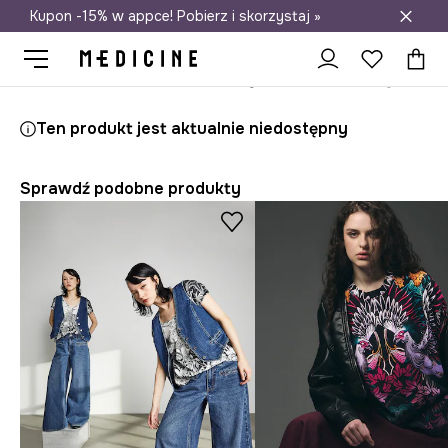
Kupon -15% w appce! Pobierz i skorzystaj »
Darmowa dostawa do salonów
Medicine
Ona
Odzież
T-shirty
Ten produkt jest aktualnie niedostępny
Sprawdź podobne produkty