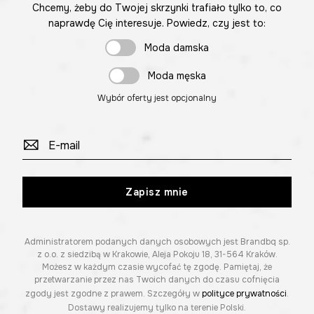
Chcemy, żeby do Twojej skrzynki trafiało tylko to, co
naprawdę Cię interesuje. Powiedz, czy jest to:
Moda damska
Moda męska
Wybór oferty jest opcjonalny
Zapisz mnie
Administratorem podanych danych osobowych jest Brandbq sp.
z o.o. z siedzibą w Krakowie, Aleja Pokoju 18, 31-564 Kraków.
Możesz w każdym czasie wycofać tę zgodę. Pamiętaj, że
przetwarzanie przez nas Twoich danych do czasu cofnięcia
zgody jest zgodne z prawem. Szczegóły w
polityce prywatności
.
Dostawy realizujemy tylko na terenie Polski.