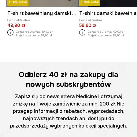
FINAL SALE
FINAL SALE
T-shirt bawełniany damski z kolekcji Tajemniczy Świat Medicine
Cena aktualna:
Cena aktualna:
49,90 zł
59,90 zł
Cena regularna:
89,90 zł
Cena regularna:
99,90 zł
Najniższa cena:
89,90 zł
Najniższa cena:
99,90 zł
Odbierz
40 zł
na zakupy dla
nowych subskrybentów
Zapisz się do newslettera Medicine i otrzymaj
zniżkę na Twoje zamówienie za min. 200 zł. Nie
przegap informacji o rabatach, wyprzedażach,
najnowszych trendach ani dostępu do
przedsprzedaży wybranych kolekcji specjalnych.