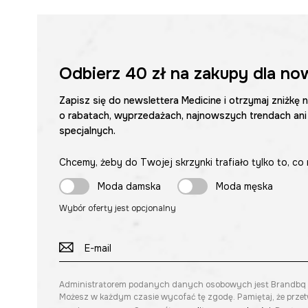
Odbierz
40 zł
na zakupy dla no
Zapisz się do newslettera Medicine i otrzymaj zniżkę 
o rabatach, wyprzedażach, najnowszych trendach ani
specjalnych.
Chcemy, żeby do Twojej skrzynki trafiało tylko to, co 
Moda damska
Moda męska
Wybór oferty jest opcjonalny
Administratorem podanych danych osobowych jest Brandbq sp. 
Możesz w każdym czasie wycofać tę zgodę. Pamiętaj, że prze