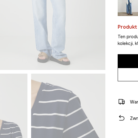
Produkt
Ten produ
kolekcji,
War
Zwr