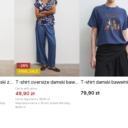
-28%
FINAL SALE
T-shirt bawełniany damski z elastanem w pasy
T-shirt oversize damski bawełniany z elastanem
Cena aktualna:
79,90 zł
49,90 zł
Cena regularna:
69,90 zł
żką:
Najniższa cena z 30 dni przed obniżką:
69,90 zł