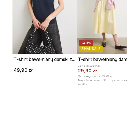
-40%
FINAL SALE
T-shirt bawełniany damski z elastanem gładki
Cena aktualna:
49,90 zł
29,90 zł
Cena regularna:
49,90 zł
Najniższa cena z 30 dni przed obni
49,90 zł