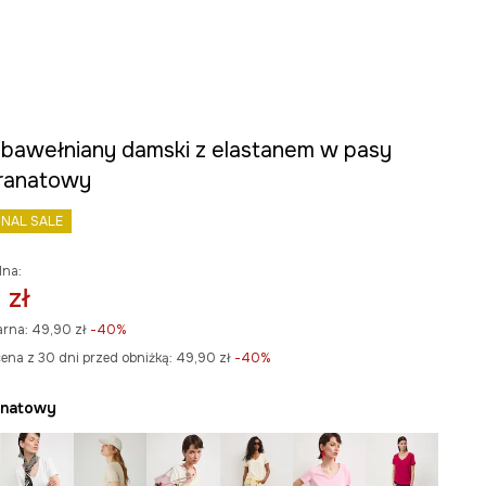
t bawełniany damski z elastanem w pasy
granatowy
INAL SALE
lna:
 zł
arna:
49,90 zł
-40%
ena z 30 dni przed obniżką:
49,90 zł
 -40%
ranatowy