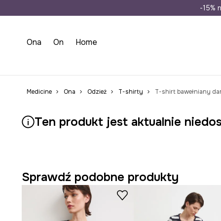
Wysyłka n
-15% n
Ona
On
Home
Medicine
Ona
Odzież
T-shirty
T-shirt bawełniany da
Ten produkt jest aktualnie niedo
Sprawdź podobne produkty