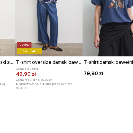
-28%
FINAL SALE
T-shirt bawełniany damski z elastanem w pasy
T-shirt oversize damski bawełniany z elastanem
Cena aktualna:
79,90 zł
49,90 zł
Cena regularna:
69,90 zł
żką:
Najniższa cena z 30 dni przed obniżką:
69,90 zł