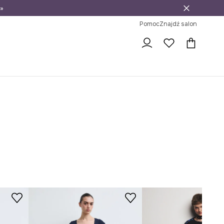
»
ni na zwrot
Pomoc
Znajdź salon