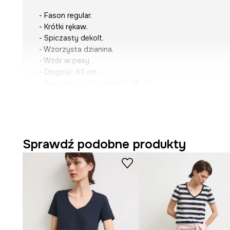
- Fason regular.
- Krótki rękaw.
- Spiczasty dekolt.
- Wzorzysta dzianina.
- Wzór w pasy.
- Długość: 63 cm.
- Szerokość pod pachami: 48 cm.
- Wymiary podane dla rozmiaru: S.
Sprawdź podobne produkty