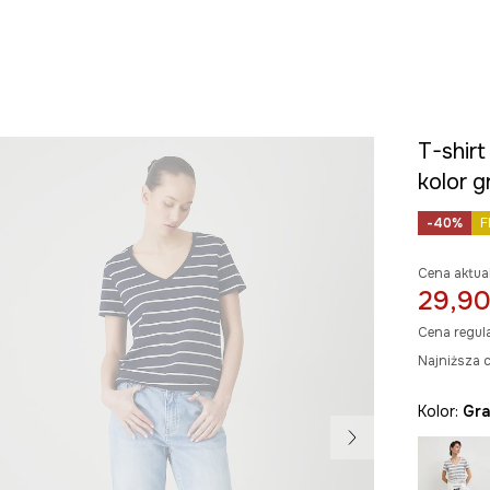
T-shir
kolor 
-40%
F
Cena aktua
29,90
Cena regul
Najniższa c
Kolor:
g