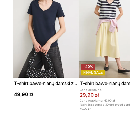
-40%
FINAL SALE
T-shirt bawełniany damski z elastanem gładki
Cena aktualna:
49,90 zł
29,90 zł
Cena regularna:
49,90 zł
Najniższa cena z 30 dni przed obni
49,90 zł