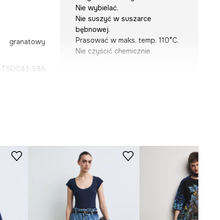
Nie wybielać.
Nie suszyć w suszarce
bębnowej.
Prasować w maks. temp. 110°C.
granatowy
Nie czyścić chemicznie.
TSD043-59A
KRÓJ
Dekolt
:
w serek
Krój
:
regular fit
WYMIARY
Modelka na zdjęciu ma 172 cm
wzrostu i ma na sobie rozmiar S.
Zobacz wymiary produktu