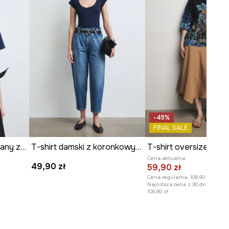
-45%
FINAL SALE
T-shirt damski bawełniany z nadrukiem
T-shirt damski z koronkowymi wstawkami
Cena aktualna:
49,90 zł
59,90 zł
Cena regularna:
109,90 zł
Najniższa cena z 30 dni przed o
109,90 zł