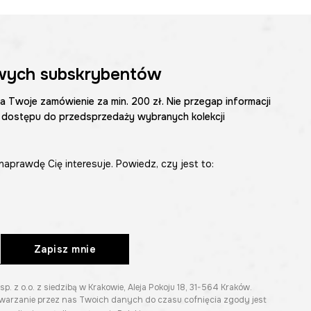
wych subskrybentów
na Twoje zamówienie za min. 200 zł. Nie przegap informacji
 dostępu do przedsprzedaży wybranych kolekcji
naprawdę Cię interesuje. Powiedz, czy jest to:
Zapisz mnie
z o.o. z siedzibą w Krakowie, Aleja Pokoju 18, 31-564 Kraków.
twarzanie przez nas Twoich danych do czasu cofnięcia zgody jest