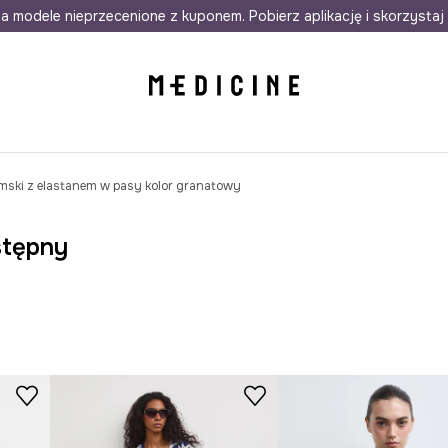
awet w 24h
a modele nieprzecenione z kuponem. Pobierz aplikację i skorzystaj 
Darmowa dostawa do salonów
30 d
mski z elastanem w pasy kolor granatowy
stępny