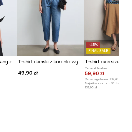
-45%
FINAL SALE
T-shirt damski bawełniany z nadrukiem
T-shirt damski z koronkowymi wstawkami
Cena aktualna:
49,90 zł
59,90 zł
Cena regularna:
109,90 zł
Najniższa cena z 30 dni przed o
109,90 zł