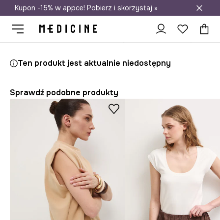
Kupon -15% w appce! Pobierz i skorzystaj »
Darmowa dostawa do salonów
Medicine
Ona
Odzież
T-shirty
Ten produkt jest aktualnie niedostępny
Sprawdź podobne produkty