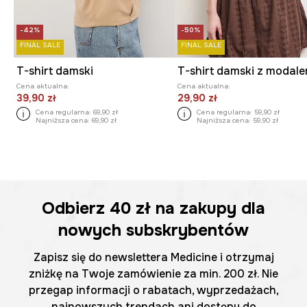
-42%
-50%
FINAL SALE
FINAL SALE
T-shirt damski
T-shirt damski z modal
Cena aktualna:
Cena aktualna:
39,90 zł
29,90 zł
Cena regularna:
69,90 zł
Cena regularna:
59,90 zł
Najniższa cena:
69,90 zł
Najniższa cena:
59,90 zł
Odbierz
40 zł
na zakupy dla
nowych subskrybentów
Zapisz się do newslettera Medicine i otrzymaj
zniżkę na Twoje zamówienie za min. 200 zł. Nie
przegap informacji o rabatach, wyprzedażach,
najnowszych trendach ani dostępu do