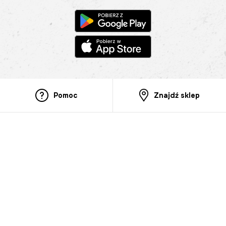
Pomoc
Znajdź sklep
Informacje
O nas
Nasze salony
Aplikacja mobilna
Zasady prezentowania towarów