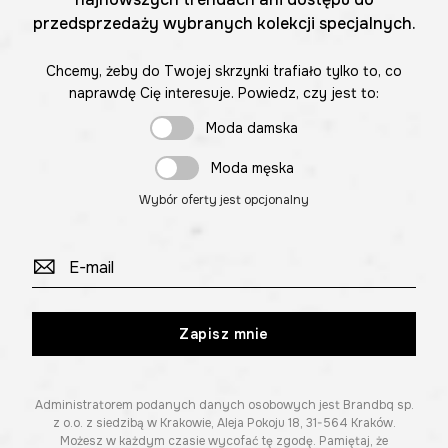
przedsprzedaży wybranych kolekcji specjalnych.
Chcemy, żeby do Twojej skrzynki trafiało tylko to, co
naprawdę Cię interesuje. Powiedz, czy jest to:
Moda damska
Moda męska
Wybór oferty jest opcjonalny
Zapisz mnie
Administratorem podanych danych osobowych jest Brandbq sp.
z o.o. z siedzibą w Krakowie, Aleja Pokoju 18, 31-564 Kraków.
Możesz w każdym czasie wycofać tę zgodę. Pamiętaj, że