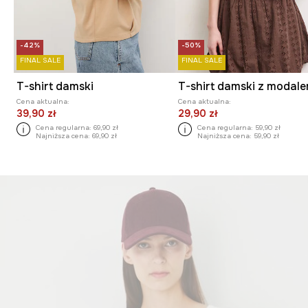
-42%
-50%
FINAL SALE
FINAL SALE
T-shirt damski
T-shirt damski z modal
Cena aktualna:
Cena aktualna:
39,90 zł
29,90 zł
Cena regularna:
69,90 zł
Cena regularna:
59,90 zł
Najniższa cena:
69,90 zł
Najniższa cena:
59,90 zł