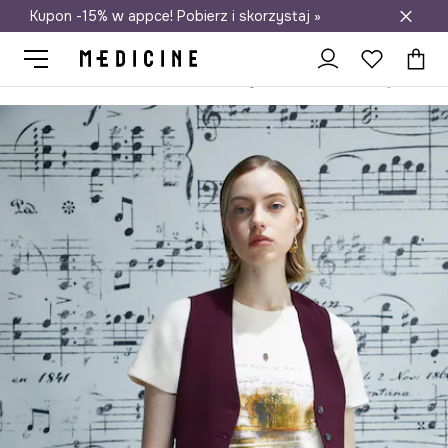
Kupon -15% w appce! Pobierz i skorzystaj »
Darmowa dostawa do salonów
Medicine
Ona
Odzież
T-shirty