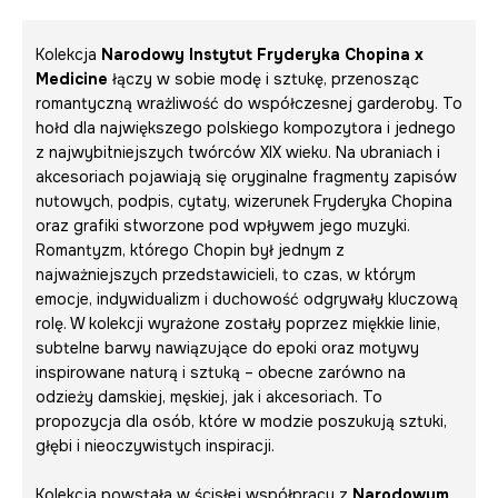
Kolekcja
Narodowy Instytut Fryderyka Chopina x
Medicine
łączy w sobie modę i sztukę, przenosząc
romantyczną wrażliwość do współczesnej garderoby. To
hołd dla największego polskiego kompozytora i jednego
z najwybitniejszych twórców XIX wieku. Na ubraniach i
akcesoriach pojawiają się oryginalne fragmenty zapisów
nutowych, podpis, cytaty, wizerunek Fryderyka Chopina
oraz grafiki stworzone pod wpływem jego muzyki.
Romantyzm, którego Chopin był jednym z
najważniejszych przedstawicieli, to czas, w którym
emocje, indywidualizm i duchowość odgrywały kluczową
rolę. W kolekcji wyrażone zostały poprzez miękkie linie,
subtelne barwy nawiązujące do epoki oraz motywy
inspirowane naturą i sztuką – obecne zarówno na
odzieży damskiej, męskiej, jak i akcesoriach. To
propozycja dla osób, które w modzie poszukują sztuki,
głębi i nieoczywistych inspiracji.
Kolekcja powstała w ścisłej współpracy z
Narodowym