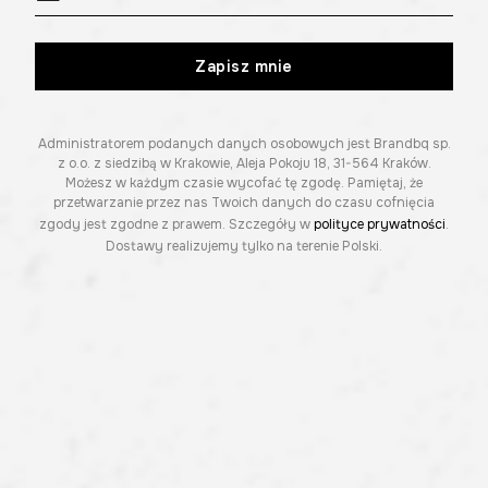
Zapisz mnie
Administratorem podanych danych osobowych jest Brandbq sp.
z o.o. z siedzibą w Krakowie, Aleja Pokoju 18, 31-564 Kraków.
Możesz w każdym czasie wycofać tę zgodę. Pamiętaj, że
przetwarzanie przez nas Twoich danych do czasu cofnięcia
zgody jest zgodne z prawem. Szczegóły w
polityce prywatności
.
Dostawy realizujemy tylko na terenie Polski.