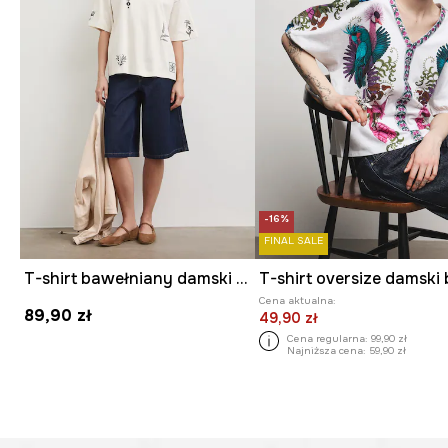
-16%
FINAL SALE
T-shirt bawełniany damski z elastanem interlock
Cena aktualna:
89,90 zł
49,90 zł
Cena regularna:
99,90 zł
Najniższa cena:
59,90 zł